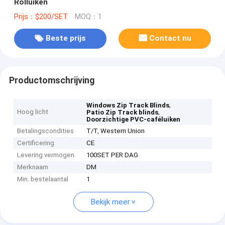
Rolluiken
Prijs：$200/SET
MOQ：1
Beste prijs
Contact nu
Productomschrijving
,
Windows Zip Track Blinds
Hoog licht
,
Patio Zip Track blinds
Doorzichtige PVC-caféluiken
Betalingscondities
T/T, Western Union
Certificering
CE
Levering vermogen
100SET PER DAG
Merknaam
DM
Min. bestelaantal
1
Bekijk meer