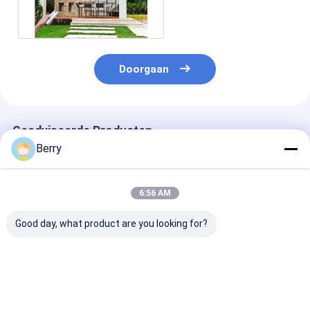
Winddicht Rolluiken
Doorgaan
Geadviseerde Producten
Berry
6:56 AM
Good day, what product are you looking for?
Stepless Light &
Warme verkoop
Windroof Zip 
Privacy Control
gemotoriseerde
blind kit keten
bedroom
voorjaar winddichte
bediende duu
windowsiles office
rits blinds voor patio
oplossing voor
double velvet zebra
en balkon handmatig
commerciële e