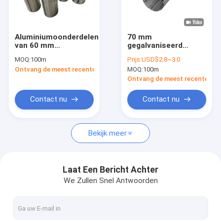
Fabriekstocht
Kwaliteitscontrole
Aluminiumoonderdelen
70 mm
van 60 mm
gegalvaniseerd
Neem contact met ons op
tolwalsrolbuis
zorgeloze luifelbuis
MOQ:
100m
Prijs:
USD$2.8~3.0
Staal luifelrolbuis
Ontvang de meest recente Prijs
MOQ:
100m
assemblage
Nieuws
Ontvang de meest recente Prij
Vraag een offerte
Contact nu
Contact nu
Bekijk meer
Vertrekbare luifelapparatuur
het waterdichte intrekbare afbaarden
Laat Een Bericht Achter
We Zullen Snel Antwoorden
Vertrekbare vensterluiken
Vertrekbare dakluizen