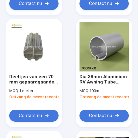
Contact nu
Contact nu
Deeltjes van een 70
Dia 38mm Aluminium
mm gepaardgaande
RV Awning Tube
aluminiumplaat met
Roller Tube
MOQ:
1 meter
MOQ:
100m
rolbuis
Gegalvaniseerd
Ontvang de meest recente Prijs
Ontvang de meest recente Prij
Stalen Roller Voor
Awnings
Contact nu
Contact nu