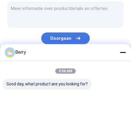
Markeurs in Franse stijl
afbaardende rolbuis
Outdoor Patio Paraplu
Doorgaan
Het Zeil van de zonschaduw
Berry
Kits voor pergola's
Onze Categorieën
Het volledige cassette afbaarden
5:56 AM
Kits voor rolluiken
Good day, what product are you looking for?
Vertrekbare
het waterdichte
Vertrekbare
luifelapparatuur
intrekbare
vensterluiken
afbaarden