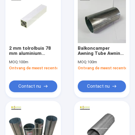
2 mm tolrolbuis 78
Balkoncamper
mm aluminium
Awning Tube Awning
vierkantbuisrol
Components Rv
MOQ:
100m
MOQ:
100m
Roller Tube
Ontvang de meest recente Prijs
Ontvang de meest recente Prij
Contact nu
Contact nu
Thuis
Producten
Over ons