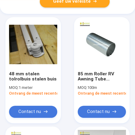
Geef uw vereiste
48 mm stalen
85 mm Roller RV
tolrolbuis stalen buis
Awning Tube
Vervangingspijp Voor
MOQ:
1 meter
MOQ:
100m
Awnings
Ontvang de meest recente Prijs
Ontvang de meest recente Prij
Contact nu
Contact nu