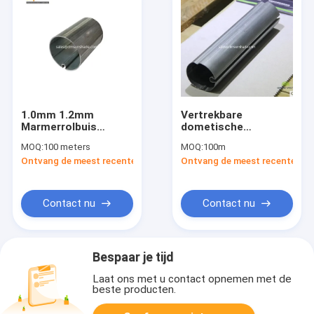
1.0mm 1.2mm
Vertrekbare
Marmerrolbuis
dometische
Vooraanbalk
luifelbuis
MOQ:
100 meters
MOQ:
100m
gegalvaniseerde
Ontvang de meest recente Prijs
Ontvang de meest recente Prij
luifelbuis 50 mm Dia
Rv luifelroller
Contact nu
Contact nu
Bespaar je tijd
Laat ons met u contact opnemen met de
beste producten.