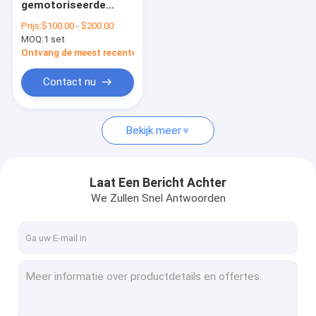
gemotoriseerde
Markeurs in Franse stijl
lichtgewicht
Prijs:
$100.00 - $200.00
terugtrekbaar luifel
MOQ:
afbaardende rolbuis
1 set
met LED-lichten Tuin
luifel
Ontvang de meest recente Prijs
Outdoor Patio Paraplu
Contact nu
Het Zeil van de zonschaduw
Bekijk meer
Kits voor pergola's
Het volledige cassette afbaarden
Laat Een Bericht Achter
Kits voor rolluiken
We Zullen Snel Antwoorden