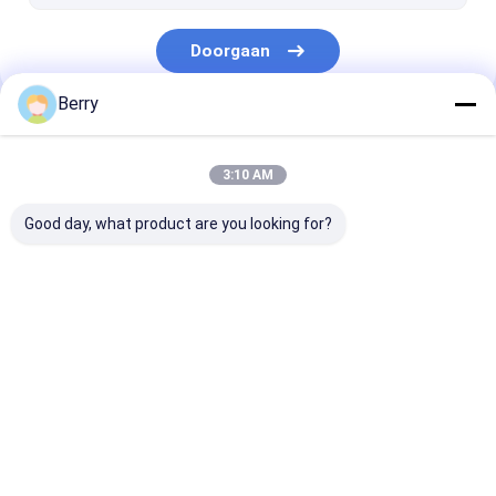
Doorgaan
Berry
Onze Categorieën
3:10 AM
Good day, what product are you looking for?
Vertrekbare
het waterdichte
Vertrekbare
luifelapparatuur
intrekbare
vensterluiken
afbaarden
Thuis
Ongeveer
Contacteer
Desktop
ons
ons
Site
Sitemap
Privacybeleid