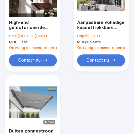
Fabriekstocht
Kwaliteitscontrole
High-end
Aanpasbare volledige
gemotoriseerde
kassettrekkbare
Neem contact met ons op
volledige kasset
luifels voor
Prijs:
$100.00 - $200.00
Prijs:
$350.00
luifel Premium
veelzijdige wand- of
MOQ:
1 set
MOQ:
> 5 sets
Outdoor
plafondmontage
Nieuws
terugtrekbaar
Ontvang de meest recente Prijs
Ontvang de meest recente Prij
balkonbedekking met
afstandsbediening
Vraag een offerte
Contact nu
Contact nu
Vertrekbare luifelapparatuur
het waterdichte intrekbare afbaarden
Vertrekbare vensterluiken
Vertrekbare dakluizen
Buiten zonnestroon