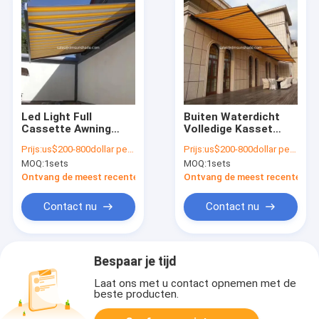
Led Light Full
Buiten Waterdicht
Cassette Awning
Volledige Kasset
Custom Made
Zeiling Zonnebril
Prijs:
us$200-800dollar per set
Prijs:
us$200-800dollar per set
Retractable Folding
Buiten Intrekbaar
MOQ:
1sets
MOQ:
1sets
Motorized Arm
Gemaakt Terrasdek
Awning
Ontvang de meest recente Prijs
Ontvang de meest recente Prij
Contact nu
Contact nu
Bespaar je tijd
Laat ons met u contact opnemen met de
beste producten.