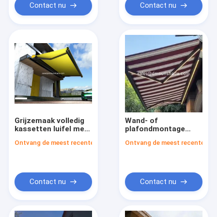
volledig cassette
Contact nu
Contact nu
awning voor buiten)
Grijzemaak volledig
Wand- of
kassetten luifel met
plafondmontage
geteste en maximale
Volledige kasset
Ontvang de meest recente Prijs
Ontvang de meest recente Prij
grootte 6*4m
Intrekbare luifels met
aanpasbare opties
Contact nu
Contact nu