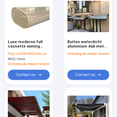
Luxe moderne full
Buiten waterdicht
cassette awning
aluminium dak met
Custom
luik Pergola voor
Prijs:
us$200-800dollar per set
Ontvang de meest recente Prij
terugtrekbaar
zwembad 6m*4m
MOQ:
1sets
gemotoriseerde
buiten waterdichte
Ontvang de meest recente Prijs
patio tinten
Contact nu
Contact nu
Thuis
Producten
Over ons