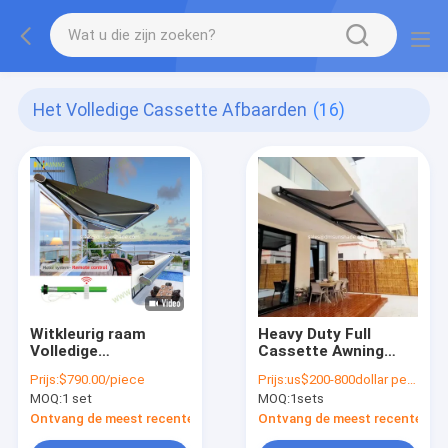
Het Volledige Cassette Afbaarden
(16)
Witkleurig raam
Heavy Duty Full
Volledige
Cassette Awning
kassettilstand /
Outdoor Custom
Prijs:
$790.00/piece
Prijs:
us$200-800dollar per set
Elektrische
Retractable
MOQ:
1 set
MOQ:
1sets
kassettilstand
Motorized Folding
Groothandel
Arm Awning Cover
Ontvang de meest recente Prijs
Ontvang de meest recente Prij
(Zwaargewicht