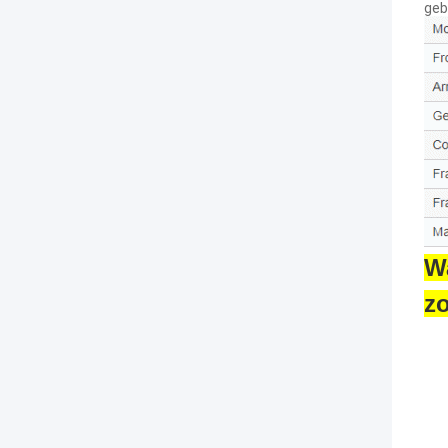
geb
Wa
z