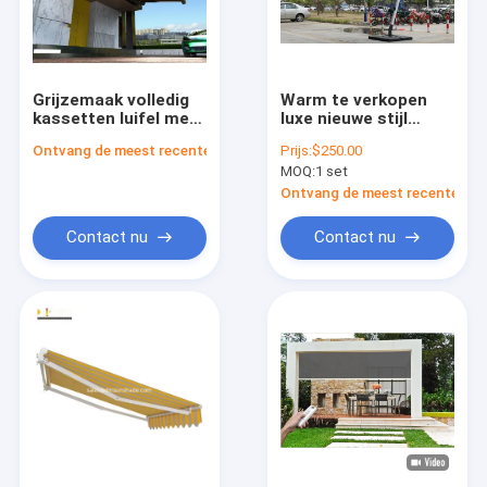
Grijzemaak volledig
Warm te verkopen
kassetten luifel met
luxe nieuwe stijl
geteste en maximale
hangende patio tuin
Ontvang de meest recente Prijs
Prijs:
$250.00
grootte 6*4m
buitenshuis
MOQ:
1 set
Romeinse paraplu
Ontvang de meest recente Prij
Contact nu
Contact nu
Thuis
Producten
Over ons