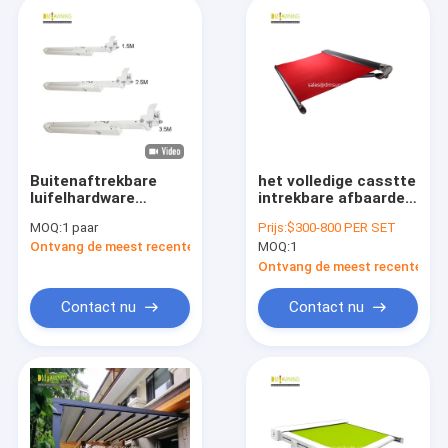
Buitenaftrekbare
het volledige casstte
luifelhardware
intrekbare afbaarden
Aluminiumluiferarm
met hoogte -
MOQ:
1 paar
Prijs:
$300-800 PER SET
kwaliteit en sterk het
Ontvang de meest recente Prijs
MOQ:
1
vouwen van
kettingswapen het
Ontvang de meest recente Prij
afbaarden met wind
Contact nu
Contact nu