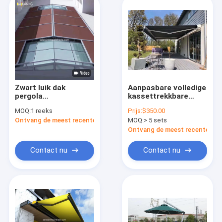
Zwart luik dak
Aanpasbare volledige
pergola
kassettrekkbare
conservatorium
luifels voor
MOQ:
1 reeks
Prijs:
$350.00
afstandsbediening
veelzijdige wand- of
Ontvang de meest recente Prijs
MOQ:
> 5 sets
luifel
plafondmontage
Ontvang de meest recente Prij
Contact nu
Contact nu