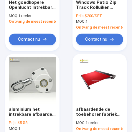
Het goedkopere
Windows Patio Zip
Fabriekstocht
Openlucht Intrekbare
Track Rolluiken
Afbaarden 4x3m voor
Helder Winddicht
MOQ:
1 reeks
Prijs:
$200/SET
Verkoop
Rolluiken
Kwaliteitscontrole
Ontvang de meest recente Prijs
MOQ:
1
Ontvang de meest recente Prij
Neem contact met ons op
Contact nu
Contact nu
Nieuws
Vraag een offerte
Vertrekbare luifelapparatuur
het waterdichte intrekbare afbaarden
aluminium het
afbaardende de
Vertrekbare vensterluiken
intrekbare afbaarden
toebehorenfabriek
van versnellingsbak
van de aluminium
Vertrekbare dakluizen
Prijs:
$5-$8
MOQ:
1 reeks
voor handhandvat
semi cassette,
MOQ:
1
Ontvang de meest recente Prij
Chinese heavry