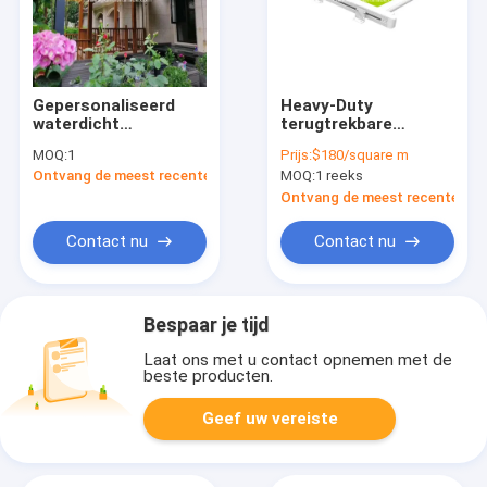
Gepersonaliseerd
Heavy-Duty
waterdicht
terugtrekbare
terugtrekbaar luifel
dakluizing Remote
MOQ:
1
Prijs:
$180/square m
Aluminium PVC
motor zonnebril
Ontvang de meest recente Prijs
MOQ:
1 reeks
Pergola dak
waterdicht
zonnescherm
terugtrekbare
Ontvang de meest recente Prij
systeem
pergola luizingen
Contact nu
Contact nu
Bespaar je tijd
Laat ons met u contact opnemen met de
beste producten.
Geef uw vereiste