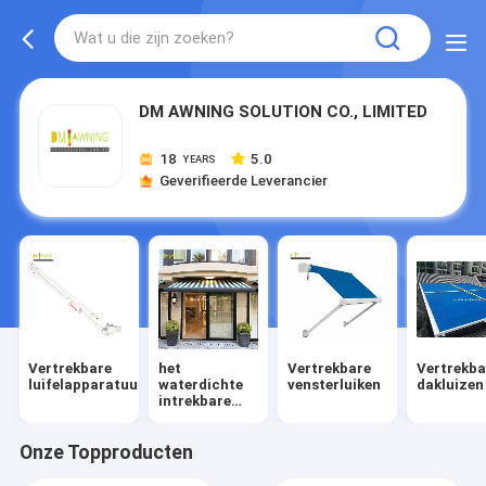
DM AWNING SOLUTION CO., LIMITED
18
5.0
YEARS
Geverifieerde Leverancier
Vertrekbare
het
Vertrekbare
Vertrekba
luifelapparatuur
waterdichte
vensterluiken
dakluizen
intrekbare
afbaarden
Onze Topproducten