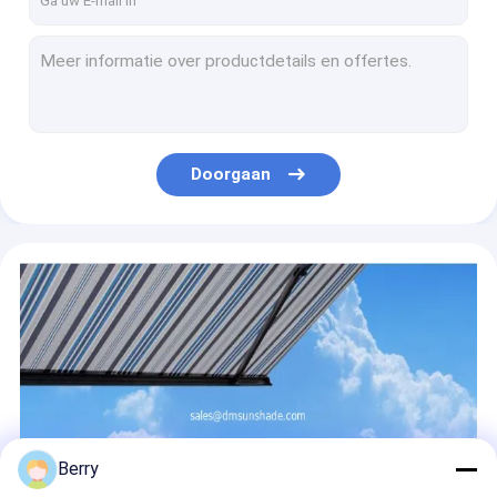
Heavy Duty Aluminium Venster Decke Alu Bracket Outdoor Intrekbare Venster Schaduw
Buitenruimte aluminium uittrekbare vensterluiken zware rol drop arm vouw vensterluiken
Grote buitenruit zonnescherm winddichte schaduwen jaloezieën rolluiken luifel
Acrylische polyester-achtertrekbare dakluizing Elektrische conservatoriumluizing
Elektriciteitsconservatorium luifel dakraam Aluminium opneembare luifel
Doorgaan
Aluminium gemotoriseerde terugtrekbare pergola-luchtscherm
Verstelbare dakdekken van aluminium voor tuin
Teren Reel Vierkante Plug Intrekbare Teren Hardware Buitenaangedreven
Terenrolblindkits trommel platte stekker terugtrekbare Terenbinding
Huis zwembad Zonnevaar buiten zonnebril zeilen
Berry