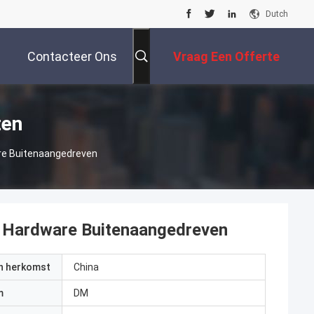
Dutch
Contacteer Ons
Vraag Een Offerte
Aan
ten
are Buitenaangedreven
en Hardware Buitenaangedreven
an herkomst
China
m
DM