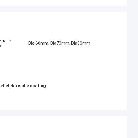
kbare
Dia 60mm, Dia70mm, Dia80mm
te
t elektrische coating
,