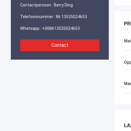
Contactpersoon :
Berry Ding
Telefoonnummer :
86 13535024653
PR
Whatsapp :
+008613535024653
Mat
Contact
Opp
Mar
LA