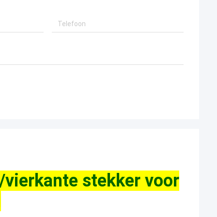
vierkante stekker voor
l