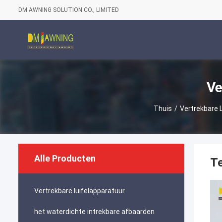
DM AWNING SOLUTION CO., LIMITED
Ve
Thuis
/
Vertrekbare 
Alle Producten
Te
Vertrekbare luifelapparatuur
het waterdichte intrekbare afbaarden