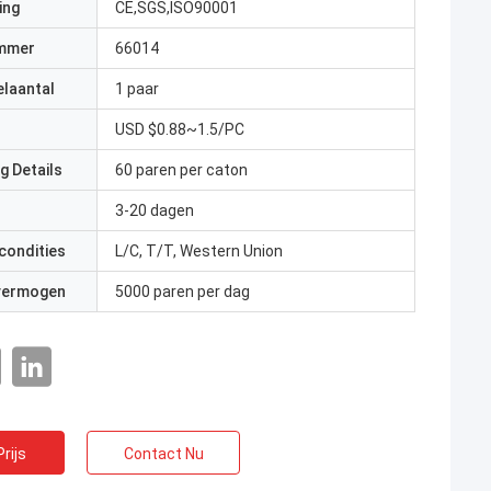
ing
CE,SGS,ISO90001
mmer
66014
elaantal
1 paar
USD $0.88~1.5/PC
g Details
60 paren per caton
3-20 dagen
condities
L/C, T/T, Western Union
 vermogen
5000 paren per dag
rijs
Contact Nu