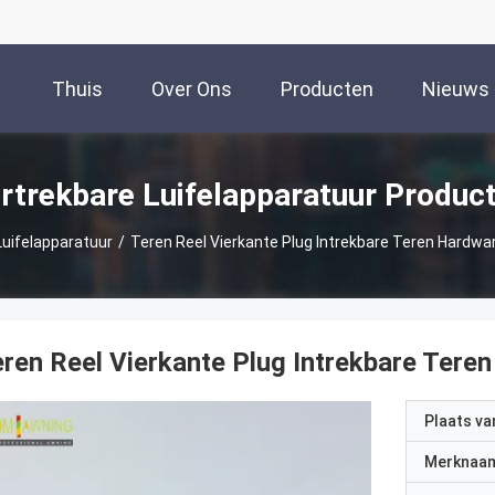
Thuis
Over Ons
Producten
Nieuws
rtrekbare Luifelapparatuur Produc
Luifelapparatuur
/
Teren Reel Vierkante Plug Intrekbare Teren Hardw
ren Reel Vierkante Plug Intrekbare Ter
Plaats v
Merknaa