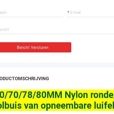
Bericht Versturen
ODUCTOMSCHRIJVING
0/70/78/80MM Nylon ronde/
olbuis van opneembare luife