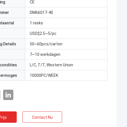
ing
CE
mmer
DM66017-40
elaantal
1 reeks
USD$2.5~5/pc
g Details
50~60pcs/carton
7~10 werkdagen
condities
L/C, T/T, Western Union
 vermogen
10000PC/WEEK
rijs
Contact Nu