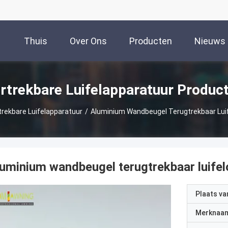
Thuis
Over Ons
Producten
Nieuws
rtrekbare Luifelapparatuur Produc
trekbare Luifelapparatuur
/
Aluminium Wandbeugel Terugtrekbaar Lui
uminium wandbeugel terugtrekbaar luife
Plaats v
Merknaa