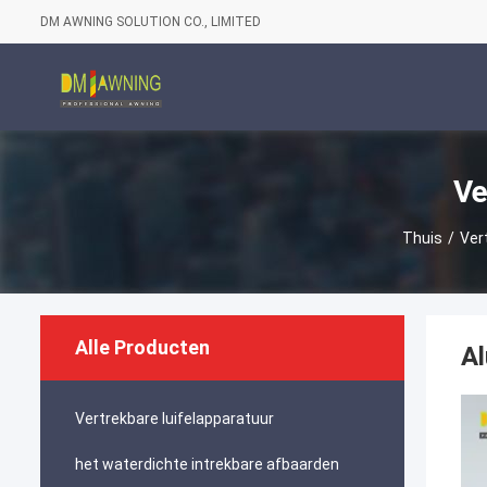
DM AWNING SOLUTION CO., LIMITED
Ve
Thuis
/
Ver
Alle Producten
Al
Vertrekbare luifelapparatuur
het waterdichte intrekbare afbaarden