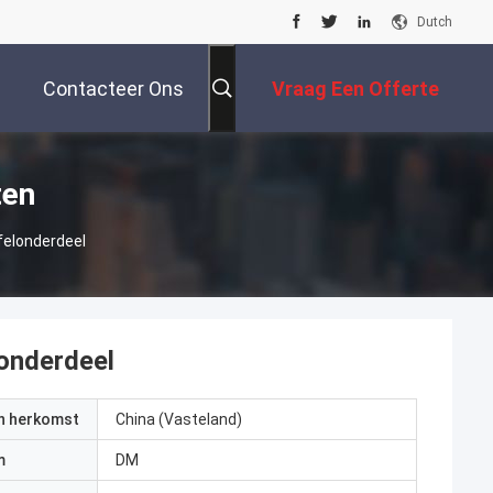
Dutch
Contacteer Ons
Vraag Een Offerte
Aan
ten
felonderdeel
londerdeel
an herkomst
China (Vasteland)
m
DM