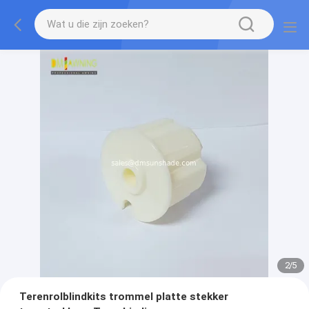
2
/
5
Terenrolblindkits trommel platte stekker