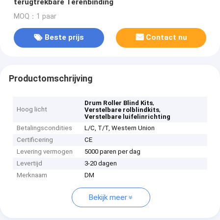
terugtrekbare Terenbinding
MOQ：1 paar
Beste prijs
Contact nu
Productomschrijving
,
Drum Roller Blind Kits
Hoog licht
,
Verstelbare rolblindkits
Verstelbare luifelinrichting
Betalingscondities
L/C, T/T, Western Union
Certificering
CE
Levering vermogen
5000 paren per dag
Levertijd
3-20 dagen
Merknaam
DM
Bekijk meer