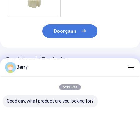
terugtrekbare Terenbinding
Doorgaan
Geadviseerde Producten
Berry
5:31 PM
Good day, what product are you looking for?
Stepless Light &
Warme verkoop
Windroof Zip 
Privacy Control
gemotoriseerde
blind kit keten
bedroom
voorjaar winddichte
bediende duu
windowsiles office
rits blinds voor patio
oplossing voor
double velvet zebra
en balkon handmatig
commerciële e