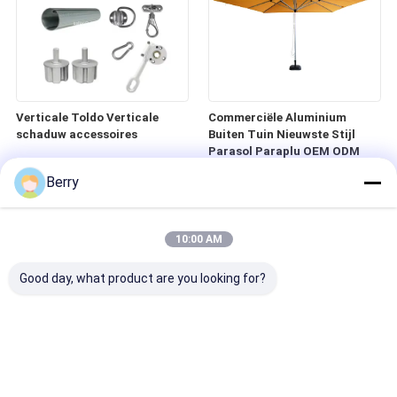
Verticale Toldo Verticale
Commerciële Aluminium
schaduw accessoires
Buiten Tuin Nieuwste Stijl
Parasol Paraplu OEM ODM
Berry
10:00 AM
Good day, what product are you looking for?
U-beugels, aluminium
Windows Patio Zip Track
beugelwandbeugels
Rolluiken Helder Winddicht
Rolluiken