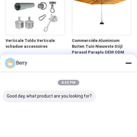
Verticale Toldo Verticale
Commerciële Aluminium
schaduw accessoires
Buiten Tuin Nieuwste Stijl
Parasol Paraplu OEM ODM
Berry
8:43 PM
Good day, what product are you looking for?
U-beugels, aluminium
Windows Patio Zip Track
beugelwandbeugels
Rolluiken Helder Winddicht
Rolluiken