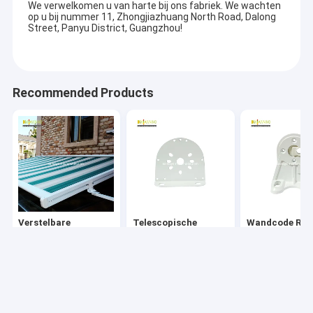
geïnteresseerd was in onze tentoonstellingsmonsters
vanwege de prachtige vakmanschap, dat hij ons vroeg
om het monster vanaf de eerste dag aan hem te
verkopen.Na onderhandeling, besloten we om samen te
werken met deze klant en verkocht het aan hem na de
tentoonstelling.
Photo
OndersteuningOEM & ODM
Ons bedrijf is betrokken bij een breed scala aan buitenste luifel,