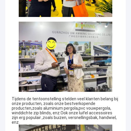
het ontwerpen en produceren van zonneschermproducten
Fabriekstocht
voor buiten en genieten van een hoge reputatie in deze
economische cyclus, zowel thuis als aan boord..
Kwaliteitscontrole
Het gaat om een grote verscheidenheid aan buitenste luifel,
luifelcomponent, tent, buitenste gigantische paraplu,
Neem contact met ons op
enzovoort.carport van aluminiumlegering, zonnekamer,
paviljoen, druivenraam en andere high-end producten.
Nieuws
Uitstekende kwaliteit, lange kwaliteitsgarantie, mooie
Vraag een offerte
uitstraling, flexibele installatie, bestand tegen sterke wind, anti-
veroudering, anti-corrosie,anti-straling- Help klanten met
hoogwaardige service, antwoord productie, ontwerp, transport,
installatie, naverkoop en andere vragen.
Vertrekbare luifelapparatuur
Dankzij onze ontwerptechnici kunnen wij OEM- of ODM-diensten
leveren om aan uw specifieke eisen te voldoen.
het waterdichte intrekbare afbaarden
Tijdens de tentoonstelling stelden veel klanten belang bij
onze producten, zoals onze bestverkopende
producten,zoals aluminium pergola,pvc vouwpergola,
Vertrekbare vensterluiken
winddichte zip blinds, enz.Ook onze luifel accessoires
zijn erg populair ,zoals buizen, versnellingsbak, handwiel,
Vertrekbare dakluizen
enz.