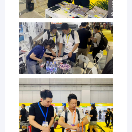
Thuis
Profiel van de onderneming
Producten
DM AWNING SULOTION CO., LTD professionele luifel en
zonnebril voor buitenproducten met R&D, groothandel en
Over ons
marketing.Wij zijn een fabrikant die gespecialiseerd is in