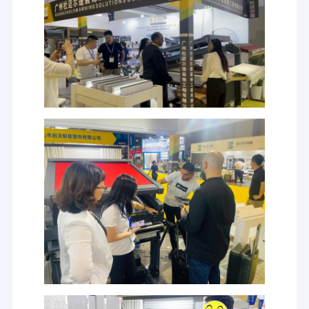
Markeurs in Franse stijl
afbaardende rolbuis
Outdoor Patio Paraplu
Het Zeil van de zonschaduw
Kits voor pergola's
Het volledige cassette afbaarden
Kits voor rolluiken