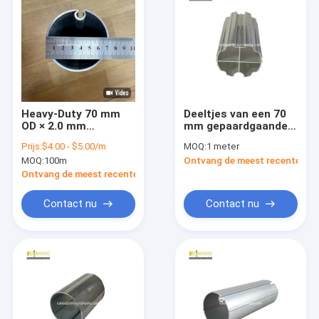
Heavy-Duty 70 mm
Deeltjes van een 70
OD × 2.0 mm
mm gepaardgaande
staalpijp, 8 meter
aluminiumplaat met
Prijs:
$4.00 - $5.00/m
MOQ:
1 meter
integraal voor
rolbuis
MOQ:
100m
Ontvang de meest recente Prij
buitengewanden
Ontvang de meest recente Prijs
Contact nu
Contact nu
Thuis
Producten
Over ons