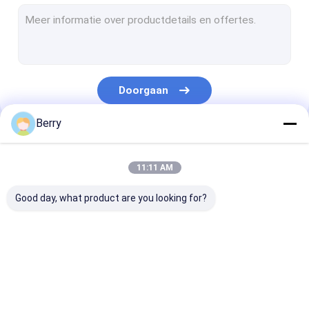
Markeurs in Franse stijl
afbaardende rolbuis
Outdoor Patio Paraplu
Doorgaan
Het Zeil van de zonschaduw
Berry
Kits voor pergola's
Onze Categorieën
Het volledige cassette afbaarden
11:11 AM
Kits voor rolluiken
Good day, what product are you looking for?
Vertrekbare
het waterdichte
Vertrekbare
luifelapparatuur
intrekbare
vensterluiken
afbaarden