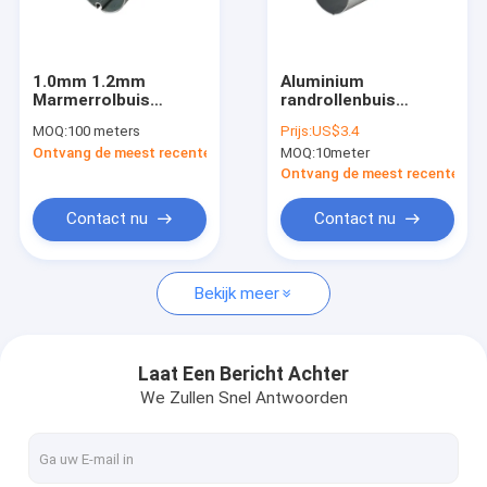
Fabriekstocht
Kwaliteitscontrole
1.0mm 1.2mm
Aluminium
Marmerrolbuis
randrollenbuis
Neem contact met ons op
Vooraanbalk
Intrekbare
MOQ:
100 meters
Prijs:
US$3.4
randranden
Ontvang de meest recente Prijs
MOQ:
10meter
Spullenbuis
Nieuws
Ontvang de meest recente Prij
Vraag een offerte
Contact nu
Contact nu
Bekijk meer
Vertrekbare luifelapparatuur
het waterdichte intrekbare afbaarden
Laat Een Bericht Achter
We Zullen Snel Antwoorden
Vertrekbare vensterluiken
Vertrekbare dakluizen