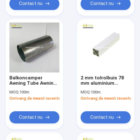
Contact nu
Contact nu
Balkoncamper
2 mm tolrolbuis 78
Awning Tube Awning
mm aluminium
Components Rv
vierkantbuisrol
MOQ:
100m
MOQ:
100m
Roller Tube
Ontvang de meest recente Prijs
Ontvang de meest recente Prij
Contact nu
Contact nu