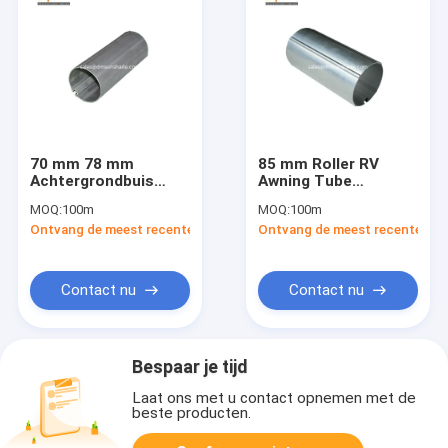
70 mm 78 mm
85 mm Roller RV
Achtergrondbuis
Awning Tube
vervanging
Vervangingspijp Voor
MOQ:
100m
MOQ:
100m
Aluminium
Awnings
Ontvang de meest recente Prijs
Ontvang de meest recente Prij
Achtergrondrollerbuis
Contact nu
Contact nu
Bespaar je tijd
Laat ons met u contact opnemen met de
beste producten.