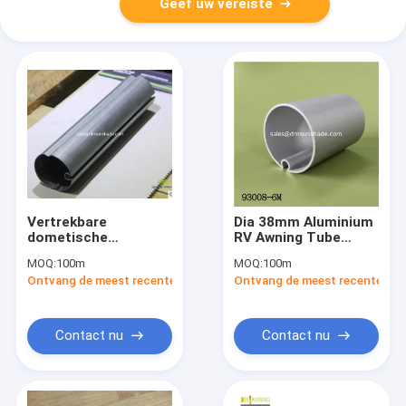
Geef uw vereiste
Vertrekbare
Dia 38mm Aluminium
dometische
RV Awning Tube
luifelbuis
Roller Tube
MOQ:
100m
MOQ:
100m
gegalvaniseerde
Gegalvaniseerd
Ontvang de meest recente Prijs
Ontvang de meest recente Prij
luifelbuis 50 mm Dia
Stalen Roller Voor
Rv luifelroller
Awnings
Contact nu
Contact nu