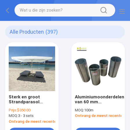
Alle Producten
(397)
Sterk en groot
Aluminiumoonderdelen
Strandparasol
van 60 mm
Koffieshop
tolwalsrolbuis
Prijs:
$350.00
MOQ:
100m
Zonnescherm
MOQ:
3 - 3 sets
Ontvang de meest recente Prij
Parasol
Ontvang de meest recente Prijs