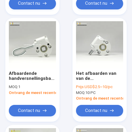
Contact nu
Contact nu
Afbaardende
Het afbaarden van
handversnellingsbak,
van de
afbaardende
versnellingsbak de
MOQ:
1
Prijs:
USD$2.5~10/pc
assemblagefabrikanten
afbaardende
Ontvang de meest recente Prijs
MOQ:
10 PC
vervangstukken van
de Koperkern
Ontvang de meest recente Prij
toebehoren van
/awning/het
Contact nu
Contact nu
afbaarden van
componenten