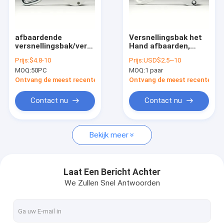
Fabriekstocht
Kwaliteitscontrole
afbaardende
Versnellingsbak het
versnellingsbak/versnellingsbak1:11
Hand afbaarden,
Neem contact met ons op
voor handcontrole
afbaardende
Prijs:
$4.8-10
Prijs:
USD$2.5~10
componenten,
MOQ:
50PC
MOQ:
1 paar
afbaardende
Nieuws
delengroothandelaar
Ontvang de meest recente Prijs
Ontvang de meest recente Prij
Vraag een offerte
Contact nu
Contact nu
Bekijk meer
Vertrekbare luifelapparatuur
het waterdichte intrekbare afbaarden
Laat Een Bericht Achter
We Zullen Snel Antwoorden
Vertrekbare vensterluiken
Vertrekbare dakluizen