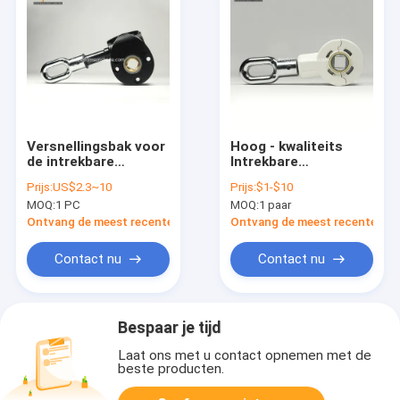
Versnellingsbak voor
Hoog - kwaliteits
de intrekbare
Intrekbare
afbaardende
Afbaardende
Prijs:
US$2.3~10
Prijs:
$1-$10
afbaardende
Componenten,
MOQ:
1 PC
MOQ:
1 paar
componenten van de
Handversnellingsbak
handcontrole/afbaardende
Ontvang de meest recente Prijs
Ontvang de meest recente Prij
toebehoren/afbaardende
delen
Contact nu
Contact nu
Bespaar je tijd
Laat ons met u contact opnemen met de
beste producten.