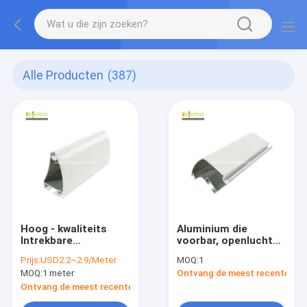
Alle Producten
(387)
Hoog - kwaliteits
Aluminium die
Intrekbare
voorbar, openlucht
Afbaardende Delen,
afbaardende
Prijs:
USD2.2~2.9/Meter
MOQ:
1
Afbaardende
delengroothandel
MOQ:
1 meter
Ontvang de meest recente Prij
Componenten, alu
afbaarden
voorbar
Ontvang de meest recente Prijs