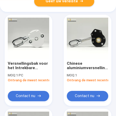
Geef uw vereiste
Versnellingsbak voor
Chinese
het Intrekbare
aluminiumversnellingsba
Afbaarden,
van afbaardende
MOQ:
1 PC
MOQ:
1
Afbaardende
leverancier
Ontvang de meest recente Prijs
Ontvang de meest recente Prij
Delenfabrikant,
Afbaardende
Delenfabriek
Contact nu
Contact nu