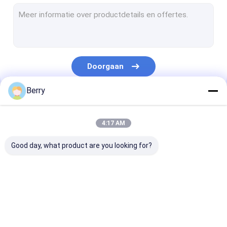
Markeurs in Franse stijl
afbaardende rolbuis
Outdoor Patio Paraplu
Doorgaan
Het Zeil van de zonschaduw
Berry
Kits voor pergola's
Onze Categorieën
Het volledige cassette afbaarden
4:17 AM
Kits voor rolluiken
Good day, what product are you looking for?
Vertrekbare
het waterdichte
Vertrekbare
luifelapparatuur
intrekbare
vensterluiken
afbaarden