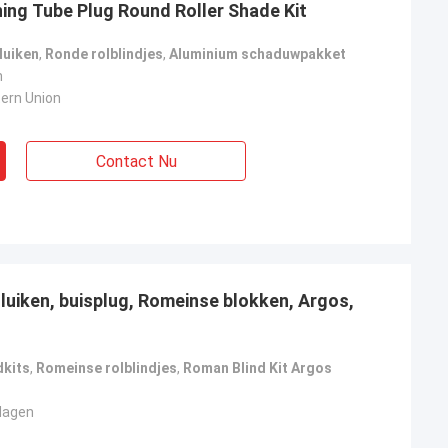
ning Tube Plug Round Roller Shade Kit
luiken
,
Ronde rolblindjes
,
Aluminium schaduwpakket
n
tern Union
Contact Nu
luiken, buisplug, Romeinse blokken, Argos,
dkits
,
Romeinse rolblindjes
,
Roman Blind Kit Argos
dagen