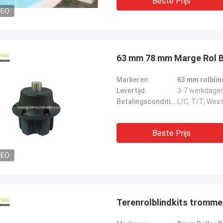
Beste Prijs
DEO
63 mm 78 mm Marge Rol Bl
Markeren:
63 mm rolblin
Levertijd:
3-7 werkdage
Betalingscondities:
L/C, T/T, Wes
Beste Prijs
DEO
Terenrolblindkits tromme