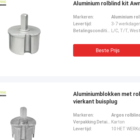
Aluminium rolblind kit Aw
Markeren:
Aluminium rol
Levertijd:
3-7 werkdage
Betalingscondities:
L/C, T/T, Wes
Beste Prijs
Aluminiumblokken met rol
vierkant buisplug
Markeren:
Argos rolblin
Verpakking Details:
Karton
Levertijd:
10 HET WERK