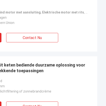
lind motor met aansluiting
,
Elektrische motor met rits
,
Kits voor he
agen
tern Union
Contact Nu
 kit keten bediende duurzame oplossing voor
ekkende toepassingen
nd
 mm
 lichtfiltering of zonnebrandcrème