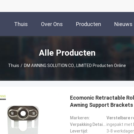
Thuis
Over Ons
Producten
Nieuws
Alle Producten
Thuis
/
DM AWNING SOLUTION CO., LIMITED Producten Online
Ecomonic Retractable Roll
Awning Support Brackets
Markeren:
Verstelbare r
Verpakking Details:
ingepakt met 
Levertijd:
3-8 werkdage