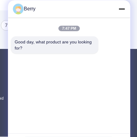
Berry
7
8
9
7:47 PM
Good day, what product are you looking 
for?
Producten
Vertrekbare luifelapparatuur
het waterdichte intrekbare afbaarden
Vertrekbare vensterluiken
eid
Alle categorieën