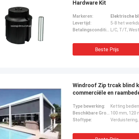
Hardware Kit
Markeren:
Elektrische b
Levertijd:
5-8 het werkd
Betalingscondities:
L/C, T/T, Wes
Beste Prijs
Windroof Zip trcak blind
commerciële en raambed
Type bewerking:
Ketting bedie
Beschikbare Grootte:
100 mm, 120
Stoftype:
Verduistering,