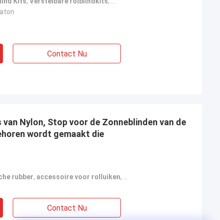
lind Kits
,
Verstelbare rolblindkits
,
Verstelbare luifelinrichting
caton
Contact Nu
s van Nylon, Stop voor de Zonneblinden van de
ehoren wordt gemaakt die
che rubber
,
accessoire voor rolluiken
,
de stopstop van de luifel
Contact Nu