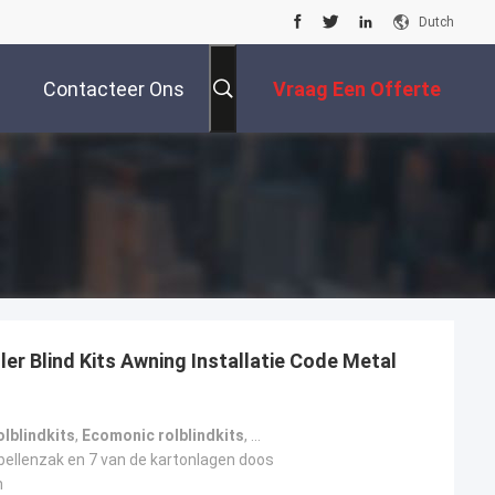
Dutch
Contacteer Ons
Vraag Een Offerte
Aan
er Blind Kits Awning Installatie Code Metal
olblindkits
,
Ecomonic rolblindkits
,
Metalen luifelsteunbeugels
bellenzak en 7 van de kartonlagen doos
n