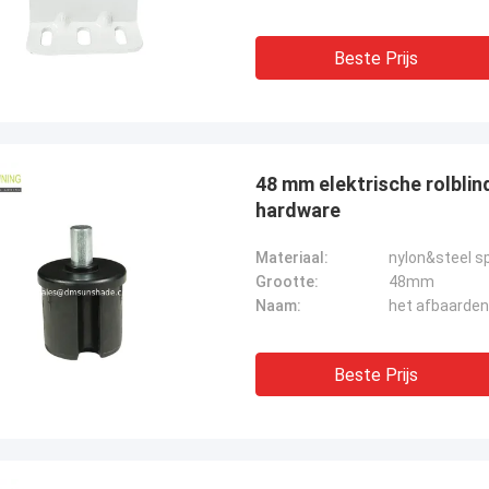
Beste Prijs
48 mm elektrische rolblin
hardware
Materiaal:
nylon&steel s
Grootte:
48mm
Naam:
het afbaarde
Beste Prijs