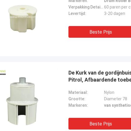
Markeren:
Drum Roller B
Verpakking Details:
60 paren per 
Levertijd:
3-20 dagen
Beste Prijs
De Kurk van de gordijnbui
Pitrol, Afbaardende toeb
Materiaal:
Nylon
Grootte:
Diameter 78
Markeren:
van synthetis
Beste Prijs