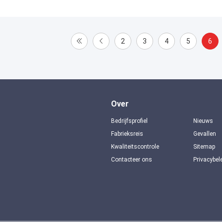
2
3
4
5
6
Over
Bedrijfsprofiel
Nieuws
Fabrieksreis
Gevallen
Kwaliteitscontrole
Sitemap
Contacteer ons
Privacybel