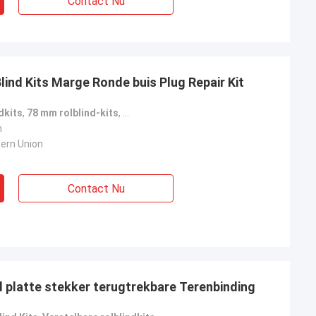
Contact Nu
ind Kits Marge Ronde buis Plug Repair Kit
dkits
,
78 mm rolblind-kits
,
Kit voor het repareren van rolluiken
n
tern Union
Contact Nu
l platte stekker terugtrekbare Terenbinding