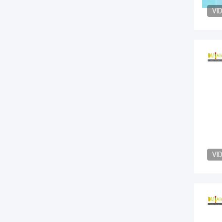
VI
VI