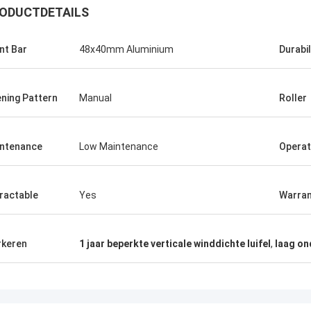
ODUCTDETAILS
nt Bar
48x40mm Aluminium
Durabil
ning Pattern
Manual
Roller
ntenance
Low Maintenance
Operat
ractable
Yes
Warran
keren
1 jaar beperkte verticale winddichte luifel
,
laag on