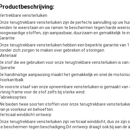
Productbeschrijving:
Vertrekbare vensterluiken
Onze terugtrekbare vensterluiken zijn de perfecte aanvulling op uw hui
winden te weerstaan en uw ramen te beschermen tegen harde weerso
hoogwaardige stoffen, zijn aanpasbaar, duurzaam en gemakkelijk te in
Garantie
Onze terugtrekbare vensterluiken hebben een beperkte garantie van 1 j
zonder zich zorgen te maken over gebreken of storingen.
Materiaal
De stof die we gebruiken voor onze terugtrekbare vensterluiken is van 
Operatie
De handmatige aanpassing maakt het gemakkelijk en snel.de motorisc
Voorkantbalk
De voorste staaf van onze opneembare vensterluiken is gemaakt van 
stevig frame voor de stof.zelfs bij sterke wind.
Fabrieksopties
We bieden twee soorten stoffen voor onze terugtrekbare vensterluiken:
van je voorkeur en behoeften.
Verticaal winddicht ontwerp
Onze terugtrekbare vensterluiken zijn verticaal winddicht, dus ze zi
te beschermen tegen beschadiging.Dit ontwerp draagt ook bij aan de 