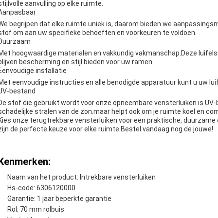
stijlvolle aanvulling op elke ruimte.
Aanpasbaar
We begrijpen dat elke ruimte uniek is, daarom bieden we aanpassingsm
stof om aan uw specifieke behoeften en voorkeuren te voldoen.
Duurzaam
Met hoogwaardige materialen en vakkundig vakmanschap.Deze luifels z
blijven bescherming en stijl bieden voor uw ramen.
Eenvoudige installatie
Met eenvoudige instructies en alle benodigde apparatuur kunt u uw luif
UV-bestand
De stof die gebruikt wordt voor onze opneembare vensterluiken is UV
schadelijke stralen van de zon.maar helpt ook om je ruimte koel en co
Kies onze terugtrekbare vensterluiken voor een praktische, duurzame en 
zijn de perfecte keuze voor elke ruimte.Bestel vandaag nog de jouwe!
Kenmerken:
Naam van het product: Intrekbare vensterluiken
Hs-code: 6306120000
Garantie: 1 jaar beperkte garantie
Rol: 70 mm rolbuis