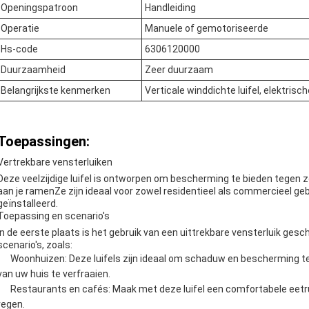
Openingspatroon
Handleiding
Operatie
Manuele of gemotoriseerde
Hs-code
6306120000
Duurzaamheid
Zeer duurzaam
Belangrijkste kenmerken
Verticale winddichte luifel, elektri
Toepassingen:
Vertrekbare vensterluiken
Deze veelzijdige luifel is ontworpen om bescherming te bieden tegen zon
aan je ramenZe zijn ideaal voor zowel residentieel als commercieel ge
geïnstalleerd.
Toepassing en scenario's
In de eerste plaats is het gebruik van een uittrekbare vensterluik ge
scenario's, zoals:
Woonhuizen: Deze luifels zijn ideaal om schaduw en bescherming te
van uw huis te verfraaien.
Restaurants en cafés: Maak met deze luifel een comfortabele eet
regen.