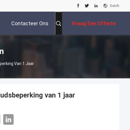
Dutch
Contacteer Ons
Vraag Een Offerte
Aan
n
perking Van 1 Jaar
oudsbeperking van 1 jaar