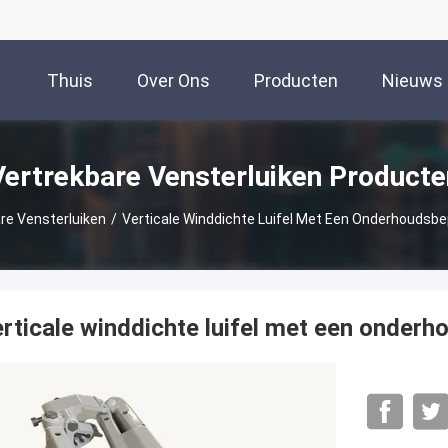
Thuis
Over Ons
Producten
Nieuws
Vertrekbare Vensterluiken Producte
re Vensterluiken
/
Verticale Winddichte Luifel Met Een Onderhoudsbe
rticale winddichte luifel met een onderh