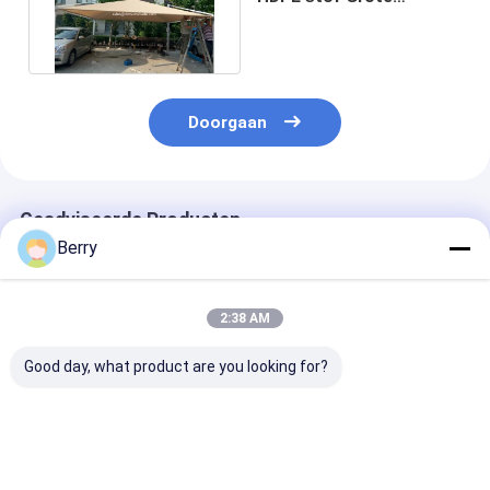
parkeerplaatsen luiken
te koop
Doorgaan
Geadviseerde Producten
Berry
2:38 AM
Good day, what product are you looking for?
Buiten- en
Zonneschaduw zeil,
Groothandel -
binnenshuis
buiten
Sonschaduw ze
gemotoriseerde golf
zonneschaduw tuin
buiten patio T
glijdende luifel
zeil en hek en tuin
met hardware k