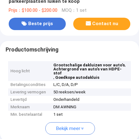
parkeerplaatsen luiken te koop
Prijs：$100.00 - $200.00
MOQ：1 set
Beste prijs
Contact nu
Productomschrijving
,
Grootschalige dakluizen voor auto's
Achtergrond van auto's van HDPE-
Hoog licht
stof
,
Goedkope autodakluis
Betalingscondities
L/C, D/A, D/P
Levering vermogen
50 reeksen/week
Levertijd
Onderhandeld
Merknaam
DM AWNING
Min. bestelaantal
1 set
Bekijk meer