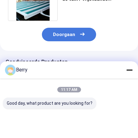
dakluizing voor het balkon
Doorgaan
Geadviseerde Producten
Berry
11:17 AM
Good day, what product are you looking for?
Waterdicht,
Verstelbare
Polyester
zondicht,
dakluizing voor
terugtrekbaar
terugtrekkend
balkon Aluminium
dakluis
dakluis van staal,
Verstelbare luizing
afstandsbedie