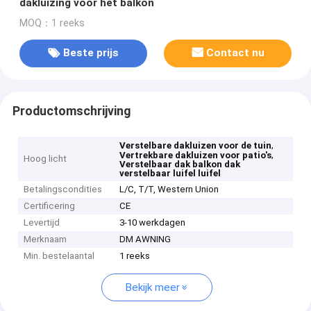
dakluizing voor het balkon
MOQ：1 reeks
Beste prijs
Contact nu
Productomschrijving
,
Verstelbare dakluizen voor de tuin
,
Vertrekbare dakluizen voor patio's
Hoog licht
Verstelbaar dak balkon dak
verstelbaar luifel luifel
Betalingscondities
L/C, T/T, Western Union
Certificering
CE
Levertijd
3-10 werkdagen
Merknaam
DM AWNING
Min. bestelaantal
1 reeks
Bekijk meer