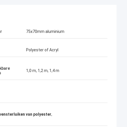
r
75x70mm aluminium
Polyester of Acryl
kbare
1,0 m, 1,2 m, 1,4 m
s
vensterluiken van polyester
,