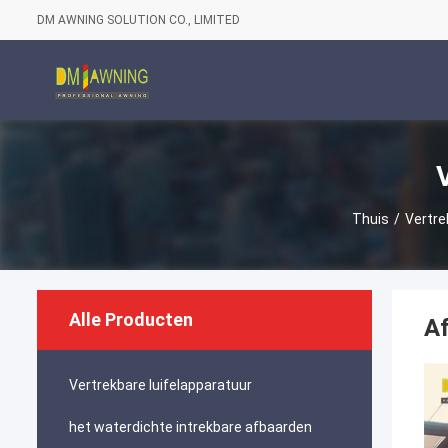
DM AWNING SOLUTION CO., LIMITED
Thuis
/
Vertre
Alle Producten
Af
Vertrekbare luifelapparatuur
het waterdichte intrekbare afbaarden