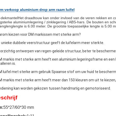
m verkoop aluminium drop arm raam luifel
dekmantel
Het draadtouw kan onder invloed van de veren rekken en co
gsterke aluminiumlegering / zinklegering / ABS-hars. De bouten en schr
lenglenglengte is 6.00 meter. De grootste toepasselijke lengte is 5.00 m
rom kiezen voor DM markissen met sterke arm?
 unieke dubbele veerstructuur geeft de luifelarm meer sterkte.
orzichtig ontwerpen van regen-geleide structuur, beter te beschermen 
M markis met sterke arm heeft een aluminium legeringsframe en een l
alleren is.
M luifel met sterke arm gebruik Spaanse stof om uw huid te bescherm
M markis met sterke arm heeft meer dan 150 kleuren om uit te kiezen, z
ediening kan worden gekozen tussen handmatig en gemotoriseerd.
schrijf
m
:
55*27/60*30 mm