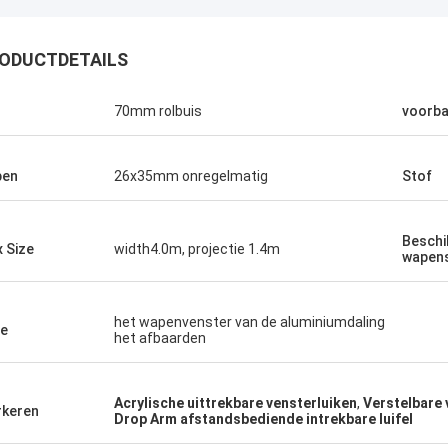
ODUCTDETAILS
70mm rolbuis
voorba
pen
26x35mm onregelmatig
Stof
Beschi
 Size
width4.0m, projectie 1.4m
wapen
het wapenvenster van de aluminiumdaling
e
het afbaarden
Acrylische uittrekbare vensterluiken
,
Verstelbare 
keren
Drop Arm afstandsbediende intrekbare luifel