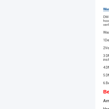
War
DM-
hoo
ver
Waa
1De
2Vo
3 D
inst
4.D
5.D
6.B
Be
Ar