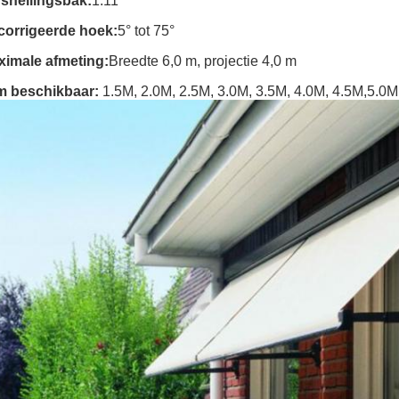
rsnellingsbak
:
1:11
corrigeerde hoek
:
5° tot 75°
ximale afmeting
:
Breedte 6,0 m, projectie 4,0 m
m beschikbaar
:
1.5M, 2.0M, 2.5M, 3.0M, 3.5M, 4.0M, 4.5M,5.0M