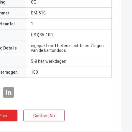
ing
CE
mmer
DM-510
elaantal
1
US $35-100
ingepakt met bellen slechte en 7 lagen
g Details
van de kartondoos
5-8 het werkdagen
 vermogen
100
rijs
Contact Nu