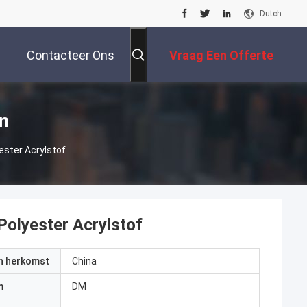
Dutch
Contacteer Ons
Vraag Een Offerte
Aan
n
ester Acrylstof
Polyester Acrylstof
an herkomst
China
m
DM