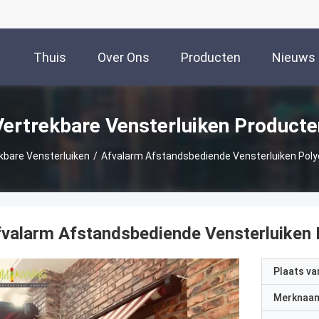
Thuis
Over Ons
Producten
Nieuws
Vertrekbare Vensterluiken Producte
kbare Vensterluiken
/
Afvalarm Afstandsbediende Vensterluiken Poly
valarm Afstandsbediende Vensterluiken 
Plaats v
Merknaa