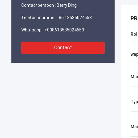
Contactpersoon :
Berry Ding
Telefoonnummer :
86 13535024653
PR
Whatsapp :
+008613535024653
Rol
Contact
wa
Max
Typ
Mar