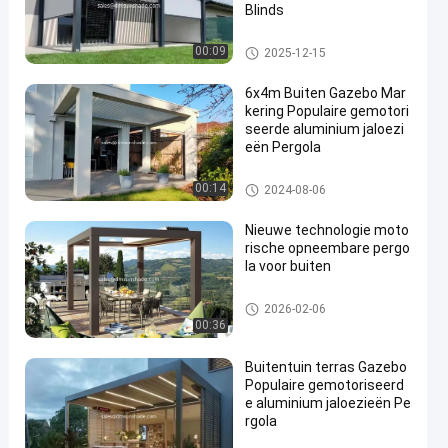
Blinds
Kits voor pergola's
00:09
2025-12-15
6x4m Buiten Gazebo Mar
kering Populaire gemotori
seerde aluminium jaloezi
eën Pergola
het waterdichte intrekbare afba
00:14
2024-08-06
arden
Nieuwe technologie moto
rische opneembare pergo
la voor buiten
Kits voor pergola's
2026-02-06
00:36
Buitentuin terras Gazebo
Populaire gemotoriseerd
e aluminium jaloezieën Pe
rgola