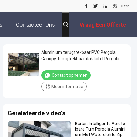
Dutch
s
Contacteer Ons
Vraag Een Offerte
Aan
Aluminium terugtrekbaar PVC Pergola
Canopy, terugtrekbaar dak luifel Pergola
Hotels
Contact opnemen
Meer informatie
Gerelateerde video's
Buiten Intelligente Verste
lbare Tuin Pergola Alumini
um Met Waterdichte Zip