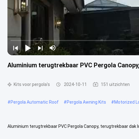
Aluminium terugtrekbaar PVC Pergola Canopy, 
Kits voor pergola's
2024-10-11
151 uitzichten
#
Pergola Automatic Roof
#
Pergola Awning Kits
#
Motorized L
Aluminium terugtrekbaar PVC Pergola Canopy, terugtrekbaar dak lu
van aluminium en PVCVertrekbare dakmarkering van pergola voor uw