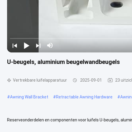
U-beugels, aluminium beugelwandbeugels
Vertrekbare luifelapparatuur
2025-09-01
23 uitzi
#
Awning Wall Bracket
#
Retractable Awning Hardware
#
Awnin
Reserveonderdelen en componenten voor luifels U-beugels, alumin
leverancier: Materiaal: AluminiumAfwerking Poedercoating voor buit