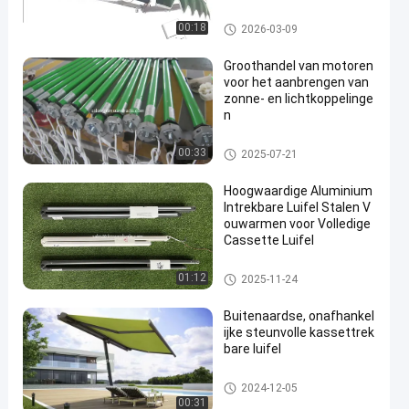
Vertrekbare luifelapparatuur
00:18
2026-03-09
Groothandel van motoren
voor het aanbrengen van
zonne- en lichtkoppelinge
n
Vertrekbare luifelapparatuur
00:33
2025-07-21
Hoogwaardige Aluminium
Intrekbare Luifel Stalen V
ouwarmen voor Volledige
Cassette Luifel
Vertrekbare luifelapparatuur
01:12
2025-11-24
Buitenaardse, onafhankel
ijke steunvolle kassettrek
bare luifel
Vertrekbare luifelapparatuur
2024-12-05
00:31