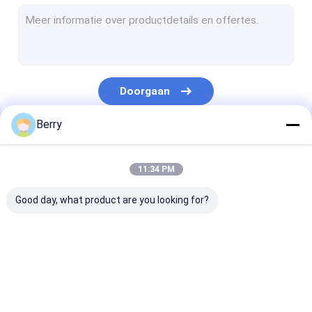
Markeurs in Franse stijl
afbaardende rolbuis
Outdoor Patio Paraplu
Doorgaan
Het Zeil van de zonschaduw
Berry
Kits voor pergola's
Onze Categorieën
Het volledige cassette afbaarden
11:34 PM
Kits voor rolluiken
Good day, what product are you looking for?
Vertrekbare
het waterdichte
Vertrekbare
luifelapparatuur
intrekbare
vensterluiken
afbaarden