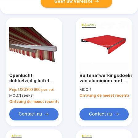
Geef uw vereiste
Openlucht
Buitenafwerkingsdoeken
dubbelzijdig luifel
van aluminium met
onafhankelijk
halffabricaten 6x3m
Prijs:
US$300-800 per set
MOQ:
1
tuinrestaurant
MOQ:
1 reeks
Ontvang de meest recente Prij
terugtrekbaar luifel
Ontvang de meest recente Prijs
Contact nu
Contact nu