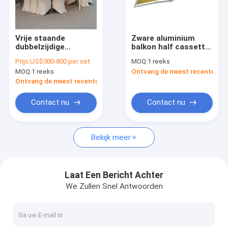
Fabriekstocht
Kwaliteitscontrole
Vrije staande
Zware aluminium
dubbelzijdige
balkon half cassette
Neem contact met ons op
waterdichte
terugtrekbare luifel
Prijs:
US$300-800 per set
MOQ:
1 reeks
opneembare luifel
MOQ:
1 reeks
Ontvang de meest recente Prij
Handbesturing
Nieuws
Buitenwijde
Ontvang de meest recente Prijs
opneembare luifels
Vraag een offerte
Contact nu
Contact nu
Bekijk meer
Vertrekbare luifelapparatuur
het waterdichte intrekbare afbaarden
Laat Een Bericht Achter
We Zullen Snel Antwoorden
Vertrekbare vensterluiken
Vertrekbare dakluizen