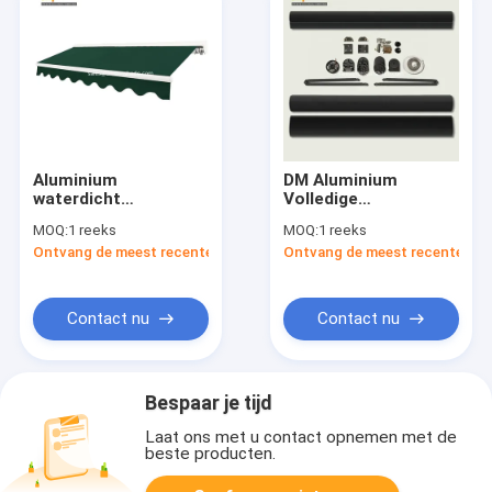
Aluminium
DM Aluminium
waterdicht
Volledige
terugtrekbaar
kassetluisonderdelen
MOQ:
1 reeks
MOQ:
1 reeks
luifelhuis Balkon
Volledige
Ontvang de meest recente Prijs
Ontvang de meest recente Prij
Motor
kassetluisonderdelen
afstandsbediening
Contact nu
Contact nu
Bespaar je tijd
Laat ons met u contact opnemen met de
beste producten.