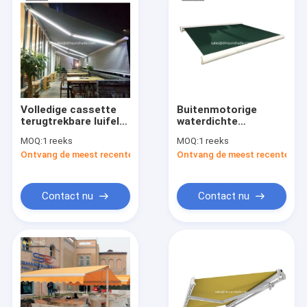
Volledige cassette
Buitenmotorige
terugtrekbare luifel
waterdichte
Buiten Duurzaam
intrekbare luifel
MOQ:
1 reeks
MOQ:
1 reeks
Elektrisch
Canopy Full Cassette
Ontvang de meest recente Prijs
Ontvang de meest recente Prij
Automatisch
luifel
Motorisch
Contact nu
Contact nu
Thuis
Producten
Over ons