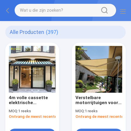
Alle Producten
(397)
4m volle cassette
Verstelbare
elektrische
motorrijtuigen voor
terugtrekbare luifel
buitenshuis
MOQ:
1 reeks
MOQ:
1 reeks
afstandsbediening
Ontvang de meest recente Prijs
Ontvang de meest recente Prij