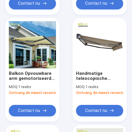
Contact nu
Contact nu
Balkon Opvouwbare
Handmatige
arm gemotoriseerde
telescopische
patio luifel Volledige
waterdichte
MOQ:
1 reeks
MOQ:
1 reeks
kaart luifel Zwarte
intrekbare luifel
Ontvang de meest recente Prijs
Ontvang de meest recente Prij
winkel luifel
Balkon vouwarm
Aluminium
intrekbare luifel
Contact nu
Contact nu