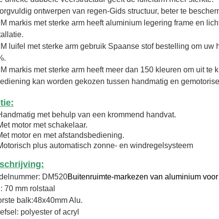
orgvuldig ontwerpen van regen-Gids structuur, beter te bescherm
M markis met sterke arm heeft aluminium legering frame en lich
allatie.
M luifel met sterke arm gebruik Spaanse stof bestelling om uw
%.
M markis met sterke arm heeft meer dan 150 kleuren om uit te kie
ediening kan worden gekozen tussen handmatig en gemotorise
tie:
Handmatig met behulp van een krommend handvat.
Met motor met schakelaar.
Met motor en met afstandsbediening.
Motorisch plus automatisch zonne- en windregelsysteem
schrijving:
delnummer: DM520
Buitenruimte-markezen van aluminium voor z
: 70 mm rolstaal
rste balk:
48x40mm Alu.
fsel: polyester of acryl