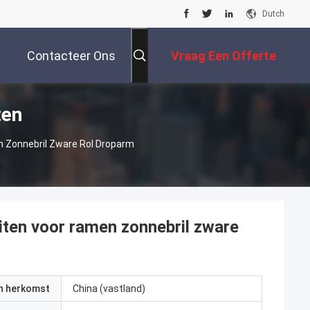
Dutch
Contacteer Ons
Vraag Een Offerte
ten
Aan
en Zonnebril Zware Rol Droparm
uiten voor ramen zonnebril zware
an herkomst
China (vastland)