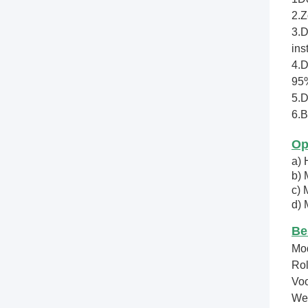
2.Z
3.D
inst
4.D
95
5.D
6.B
Op
a) 
b) 
c) 
d) 
Be
Mo
Rol
Voo
Wee