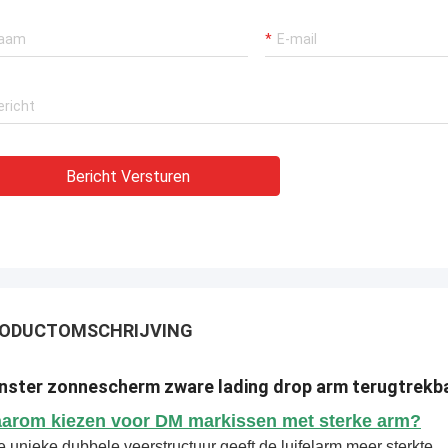
Bericht Versturen
ODUCTOMSCHRIJVING
nster zonnescherm zware lading drop arm terugtrekbar
arom kiezen voor DM markissen met sterke arm?
 unieke dubbele veerstructuur geeft de luifelarm meer sterkte.