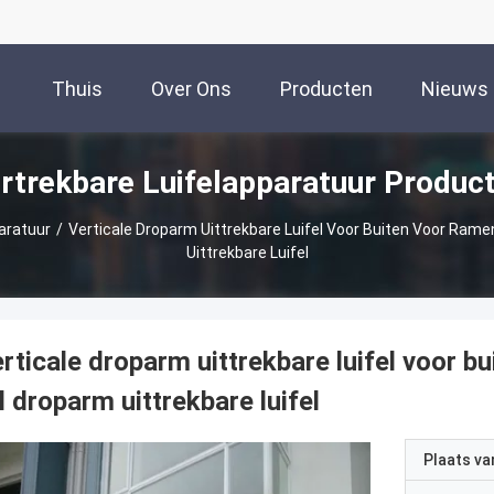
Thuis
Over Ons
Producten
Nieuws
rtrekbare Luifelapparatuur Produc
aratuur
/
Verticale Droparm Uittrekbare Luifel Voor Buiten Voor Ram
Uittrekbare Luifel
rticale droparm uittrekbare luifel voor b
l droparm uittrekbare luifel
Plaats v