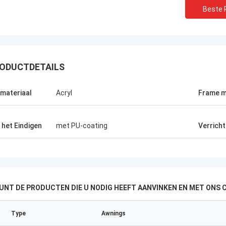
Beste P
ODUCTDETAILS
lmateriaal
Acryl
Frame m
l het Eindigen
met PU-coating
Verrich
KUNT DE PRODUCTEN DIE U NODIG HEEFT AANVINKEN EN MET ONS
Type
Awnings