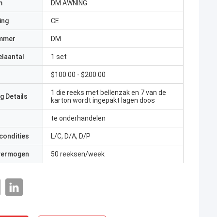
m
DM AWNING
ing
CE
mmer
DM
elaantal
1 set
$100.00 - $200.00
1 die reeks met bellenzak en 7 van de
g Details
karton wordt ingepakt lagen doos
te onderhandelen
condities
L/C, D/A, D/P
 vermogen
50 reeksen/week