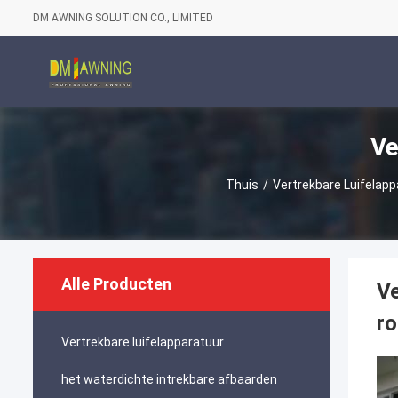
DM AWNING SOLUTION CO., LIMITED
Ve
Thuis
/
Vertrekbare Luifelapp
Alle Producten
Ve
ro
Vertrekbare luifelapparatuur
het waterdichte intrekbare afbaarden