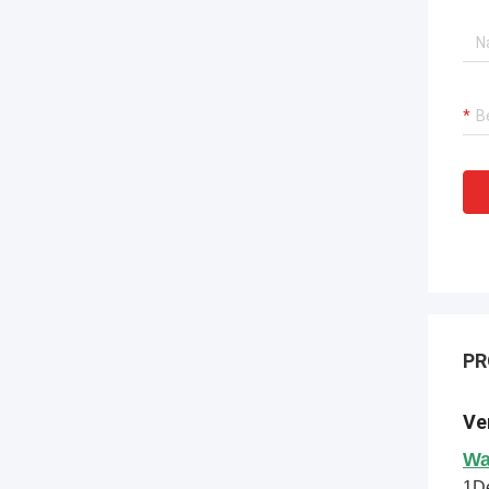
PR
Ve
Wa
1De