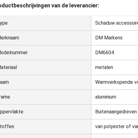
oductbeschrijvingen van de leverancier:
ype
Schaduw accessoir
erknaam
DM Markens
odelnummer
DM6604
ateriaal
metalen
aam
Warmverkopende v
rame
aluminium
ppervlakte
Buitenaangedreven
toffen
van polyester of va