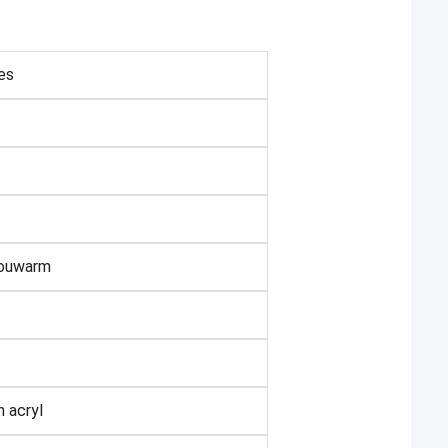
es
ouwarm
n acryl