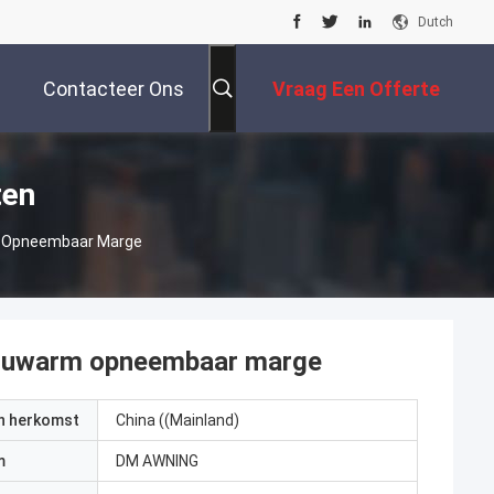
Dutch
Contacteer Ons
Vraag Een Offerte
Aan
ten
m Opneembaar Marge
vouwarm opneembaar marge
an herkomst
China ((Mainland)
m
DM AWNING