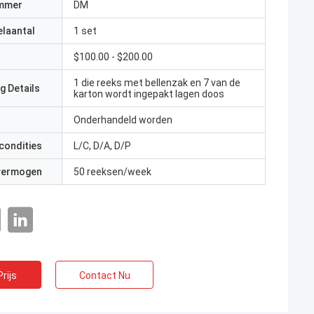
mmer
DM
elaantal
1 set
$100.00 - $200.00
1 die reeks met bellenzak en 7 van de
g Details
karton wordt ingepakt lagen doos
Onderhandeld worden
condities
L/C, D/A, D/P
 vermogen
50 reeksen/week
rijs
Contact Nu