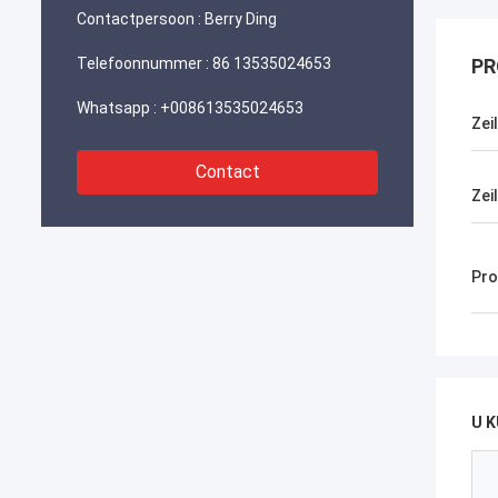
Contactpersoon :
Berry Ding
Telefoonnummer :
86 13535024653
PR
Whatsapp :
+008613535024653
Zei
Contact
Zei
Pro
U 