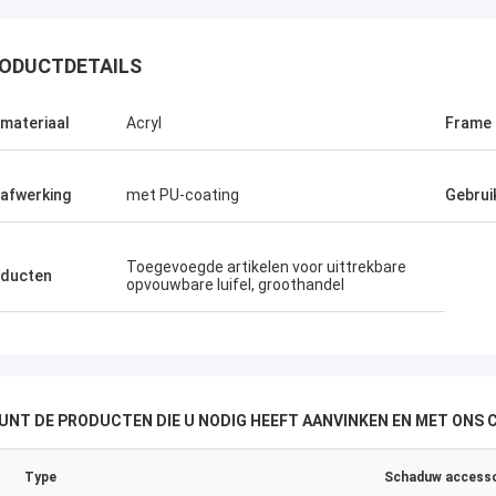
ODUCTDETAILS
lmateriaal
Acryl
Frame 
lafwerking
met PU-coating
Gebrui
Toegevoegde artikelen voor uittrekbare
ducten
opvouwbare luifel, groothandel
KUNT DE PRODUCTEN DIE U NODIG HEEFT AANVINKEN EN MET ONS
Type
Schaduw accesso