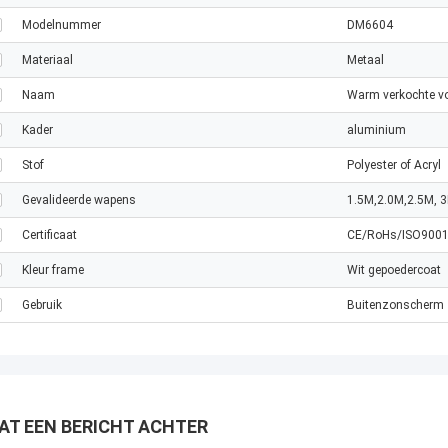
Modelnummer
DM6604
Materiaal
Metaal
Naam
Warm verkochte v
Kader
aluminium
Stof
Polyester of Acryl
Gevalideerde wapens
1.5M,2.0M,2.5M, 
Certificaat
CE/RoHs/ISO9001 g
Kleur frame
Wit gepoedercoat
Gebruik
Buitenzonscherm
AT EEN BERICHT ACHTER