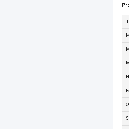
Pr
T
M
M
M
N
F
O
S