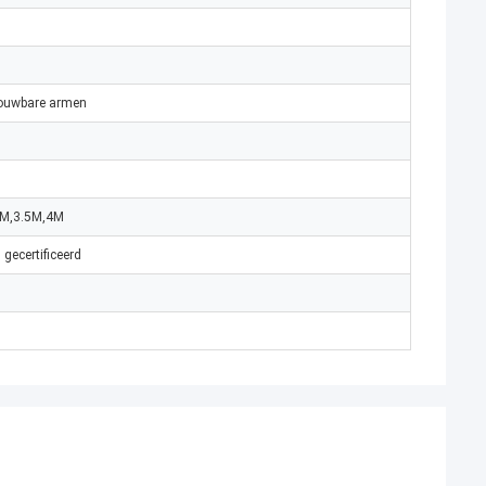
ouwbare armen
3M,3.5M,4M
ecertificeerd