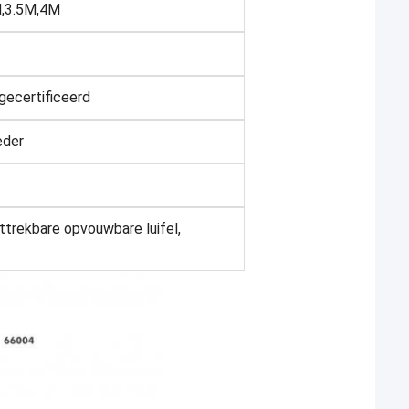
M,3.5M,4M
ecertificeerd
eder
ttrekbare opvouwbare luifel,