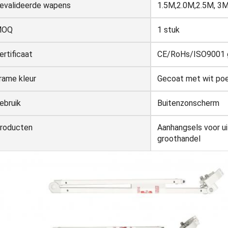
evalideerde wapens
1.5M,2.0M,2.5M, 3
MOQ
1 stuk
ertificaat
CE/RoHs/ISO9001 g
rame kleur
Gecoat met wit po
ebruik
Buitenzonscherm
roducten
Aanhangsels voor ui
groothandel