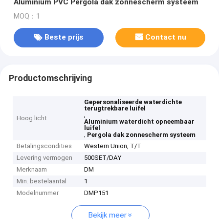
Aluminium PVC Pergola dak zonnescherm systeem
MOQ：1
Beste prijs
Contact nu
Productomschrijving
Gepersonaliseerde waterdichte
terugtrekbare luifel
,
Hoog licht
Aluminium waterdicht opneembaar
luifel
,
Pergola dak zonnescherm systeem
Betalingscondities
Western Union, T/T
Levering vermogen
500SET/DAY
Merknaam
DM
Min. bestelaantal
1
Modelnummer
DMP151
Bekijk meer