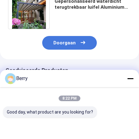
Gepersonaliseerd waterdicht
terugtrekbaar luifel Aluminium
PVC Pergola dak zonnescherm
systeem
Doorgaan
Geadviseerde Producten
Berry
8:22 PM
Good day, what product are you looking for?
Aangepaste
Buitengemotoriseerde
Elektrische pe
Buitenzonwering
dakraam /
dakkapel Alum