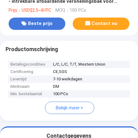
- intrekbare afbaardende versnellingsbak voor
verkoop
Prijs：USD$2.5~8/PC
MOQ：100 PCs
Beste prijs
Contact nu
Productomschrijving
Betalingscondities
L/C, L/C, T/T, Western Union
Certificering
CE,SGS
Levertijd
7-10 werkdagen
Merknaam
DM
Min. bestelaantal
100 PCs
Bekijk meer
Contactgegevens