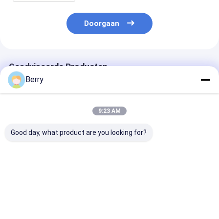
Doorgaan
Geadviseerde Producten
Berry
9:23 AM
Good day, what product are you looking for?
Automatische
Aanhangsels voor
Handmatige z
outdoor awning
luifel,
dekmantelbox 
motor Wind-zon
schaduwonderdelen
opneembare
sensor
van aluminium en
dekmantel,tol
afstandsbediening
staal
Verticale alu
Beste prijs
Beste prijs
Beste pri
Aluminium gecoat
visserskoppen
koperlegering