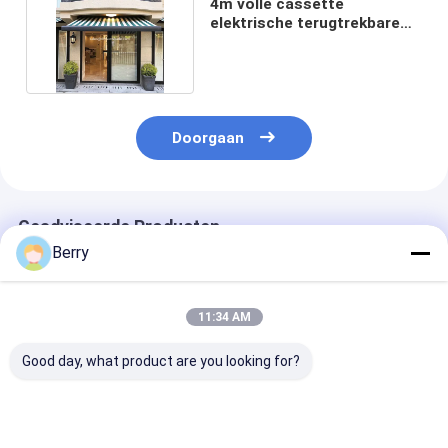
4m volle cassette
elektrische terugtrekbare
luifel afstandsbediening
Doorgaan
Geadviseerde Producten
Berry
11:34 AM
Good day, what product are you looking for?
Aangepaste
Buitengemotoriseerde
Elektrische pe
Buitenzonwering
dakraam /
dakkapel Alum