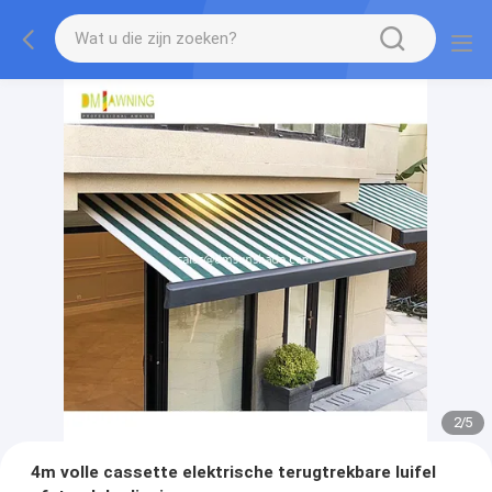
2
/
5
4m volle cassette elektrische terugtrekbare luifel