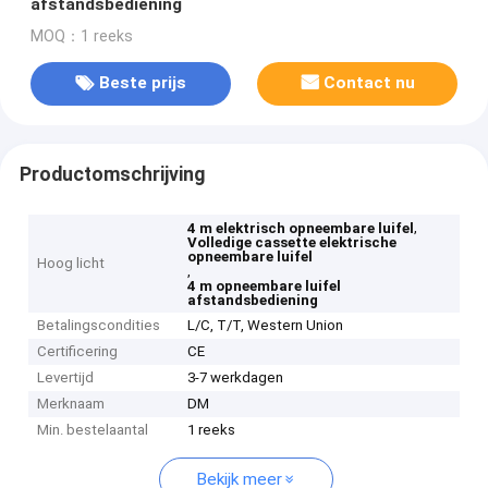
afstandsbediening
MOQ：1 reeks
Beste prijs
Contact nu
Productomschrijving
,
4 m elektrisch opneembare luifel
Volledige cassette elektrische
opneembare luifel
Hoog licht
,
4 m opneembare luifel
afstandsbediening
Betalingscondities
L/C, T/T, Western Union
Certificering
CE
Levertijd
3-7 werkdagen
Merknaam
DM
Min. bestelaantal
1 reeks
Bekijk meer