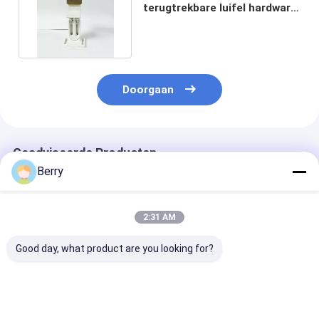
terugtrekbare luifel hardware
Aluminium plafondbeugel
Doorgaan
Geadviseerde Producten
Berry
2:31 AM
Good day, what product are you looking for?
Telescopische
Hoog - afbaardende
Afbaardende
afbaardende steun,
het plafondsteun van
installatiecode
toebehoren,
het
Openlucht