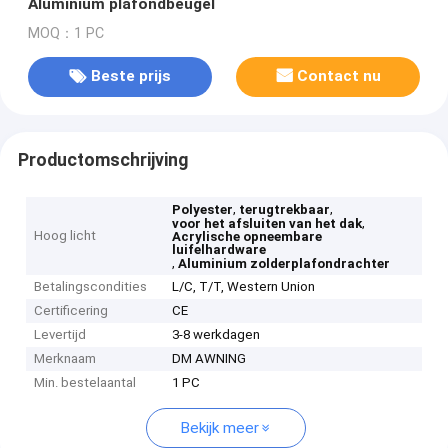
Aluminium plafondbeugel
MOQ：1 PC
Beste prijs
Contact nu
Productomschrijving
,
,
Polyester
terugtrekbaar
,
voor het afsluiten van het dak
Hoog licht
Acrylische opneembare
luifelhardware
,
Aluminium zolderplafondrachter
Betalingscondities
L/C, T/T, Western Union
Certificering
CE
Levertijd
3-8 werkdagen
Merknaam
DM AWNING
Min. bestelaantal
1 PC
Bekijk meer