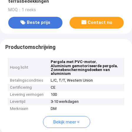
terrasbedekkingen
MOQ：1 reeks
Beste prijs
Contact nu
Productomschrijving
,
Pergola met PVC-motor
,
Aluminium gemotoriseerde pergola
Hoog licht
Zonnebeschermingsdoeken van
aluminium
Betalingscondities
L/C, T/T, Western Union
Certificering
CE
Levering vermogen
100
Levertijd
3-10 werkdagen
Merknaam
DM
Bekijk meer