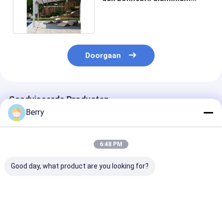
terrasbedekkingen
Doorgaan
Geadviseerde Producten
Berry
6:48 PM
Good day, what product are you looking for?
Nieuwe technologie
Buitentuin terras
Waterdicht,
motorische
Gazebo Populaire
terugtrekbaar
opneembare pergola
gemotoriseerde
pergola luifel
voor buiten
aluminium jaloezieën