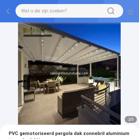
2
/
5
PVC gemotoriseerd pergola dak zonnebril aluminium