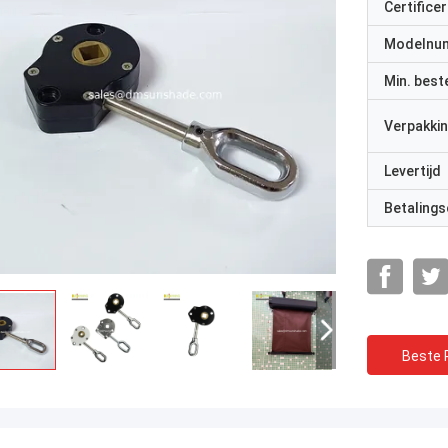
Certificer
Modelnu
Min. best
Verpakkin
Levertijd
Betalings
Beste P