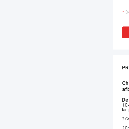
PR
Ch
af
De
1.E
lan
2.C
3.E