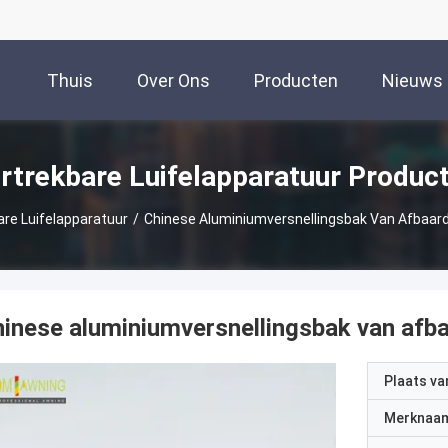
Thuis
Over Ons
Producten
Nieuws
rtrekbare Luifelapparatuur Produc
are Luifelapparatuur
/
Chinese Aluminiumversnellingsbak Van Afbaar
inese aluminiumversnellingsbak van afba
Plaats v
Merknaa