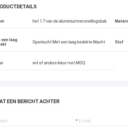
ODUCTDETAILS
am
het 1:7 van de aluminiumversnellingsbak
Materi
 een laag
Openlucht Met een laag bedekte Macht
Stof
ekt
ur
wit of andere kleur met MOQ
AT EEN BERICHT ACHTER