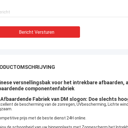
Bericht Versturen
ODUCTOMSCHRIJVING
inese versnellingsbak voor het intrekbare afbaarden
baardende componentenfabriek
 Afbaardende Fabriek van DM slogon: Doe slechts hoogt
xcellent de bescherming van de zonregen, UVbescherming, Lichte win
gzaam.
ompetitive prijs met de beste dienst 24H online.
njoy de schoonheid van uw binnenplaats met Zonnescherm het Intrekb