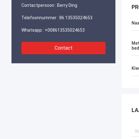
Contactpersoon :
Berry Ding
PR
Telefoonnummer :
86 13535024653
Na
Whatsapp :
+008613535024653
Met
Contact
bed
Kle
LA