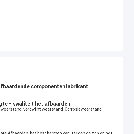
, afbaardende componentenfabrikant,
e - kwaliteit het afbaarden!
dweerstand, verdwijnt weerstand, Corrosieweerstand
are Afbaarden, het beschermen van u tegen de zon en het