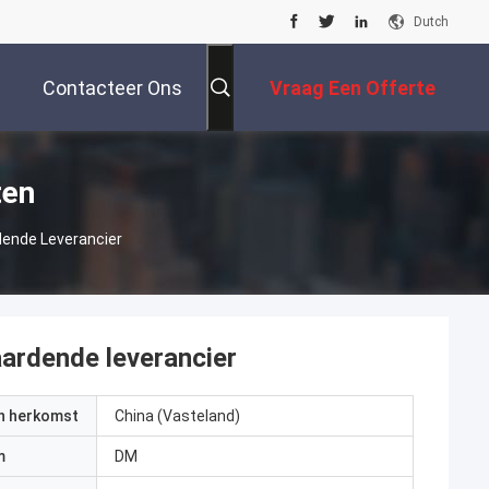
Dutch
Contacteer Ons
Vraag Een Offerte
Aan
ten
dende Leverancier
ardende leverancier
an herkomst
China (Vasteland)
m
DM