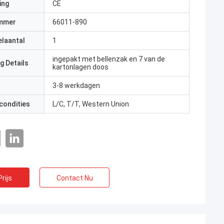
ing
CE
mmer
66011-890
elaantal
1
ingepakt met bellenzak en 7 van de
g Details
kartonlagen doos
3-8 werkdagen
condities
L/C, T/T, Western Union
rijs
Contact Nu