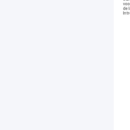
voo
de 
Int