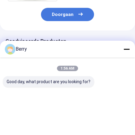
Doorgaan
Geadviseerde Producten
Berry
1:56 AM
Good day, what product are you looking for?
Automatische
Aanhangsels voor
Handmatige z
outdoor awning
luifel,
dekmantelbox 
motor Wind-zon
schaduwonderdelen
opneembare
sensor
van aluminium en
dekmantel,tol
afstandsbediening
staal
Verticale alu
Beste prijs
Beste prijs
Beste pri
Aluminium gecoat
visserskoppen
koperlegering