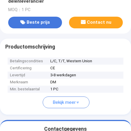
delenleverancier
MOQ：1 PC
Beste prijs
Contact nu
Productomschrijving
Betalingscondities
L/C, T/T, Western Union
Certificering
CE
Levertijd
3-8 werkdagen
Merknaam
DM
Min. bestelaantal
1 PC
Bekijk meer
Contactgegevens