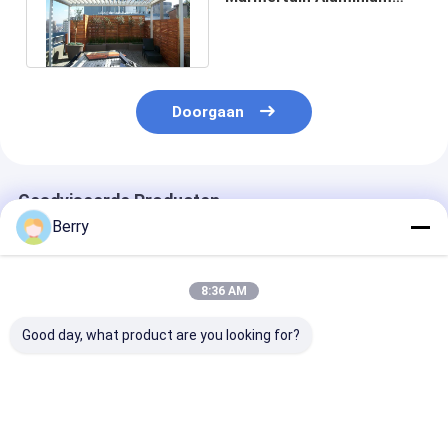
Louver Gazebo Pergola
Canopy
Doorgaan
Geadviseerde Producten
Berry
8:36 AM
Good day, what product are you looking for?
Aangepaste
Buitengemotoriseerde
Elektrische pe
Buitenzonwering
dakraam /
dakkapel Alum
Aluminium Luifel
zonnekamer
elektrisch PVC
Halve Cassette Luifel
daktrekbaar luifel
waterdicht