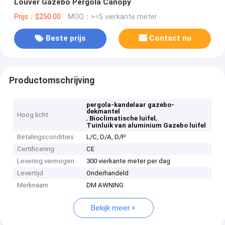
Louver Gazebo Pergola Canopy
Prijs：$250.00
MOQ：>=5 vierkante meter
Beste prijs
Contact nu
Productomschrijving
pergola-kandelaar gazebo-
dekmantel
Hoog licht
,
,
Bioclimatische luifel
Tuinluik van aluminium Gazebo luifel
Betalingscondities
L/C, D/A, D/P
Certificering
CE
Levering vermogen
300 vierkante meter per dag
Levertijd
Onderhandeld
Merknaam
DM AWNING
Bekijk meer