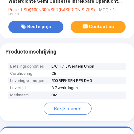
Waterdichte Semi Cassette Intrekbare Openlucht
Afbaarden
Prijs：USD$100~300/SET(BASED ON SIZES)
MOQ：1
reeks
Beste prijs
Contact nu
Productomschrijving
Betalingscondities
L/C, T/T, Western Union
Certificering
CE
Levering vermogen
500 REEKSEN PER DAG
Levertijd
3-7 werkdagen
Merknaam
DM
Bekijk meer