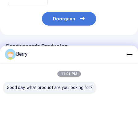
Doorgaan
Geadviseerde Producten
Berry
11:01 PM
Good day, what product are you looking for?
Aangepaste
Buitengemotoriseerde
Elektrische pe
Buitenzonwering
dakraam /
dakkapel Alum
Aluminium Luifel
zonnekamer
elektrisch PVC
Halve Cassette Luifel
daktrekbaar luifel
waterdicht
Intrekbare Arm
conservatorium
tuinpaviljoen
Beste prijs
Beste prijs
Beste pri
Luifel
luifel