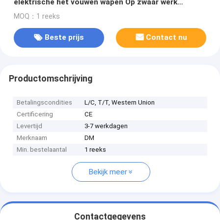
elektrische het vouwen wapen Op zwaar werk
berekende intrekbare afbaarden
MOQ：1 reeks
Beste prijs
Contact nu
Productomschrijving
Betalingscondities
L/C, T/T, Western Union
Certificering
CE
Levertijd
3-7 werkdagen
Merknaam
DM
Min. bestelaantal
1 reeks
Bekijk meer
Contactgegevens