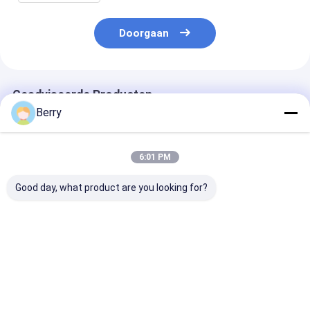
Doorgaan
Geadviseerde Producten
Berry
6:01 PM
Good day, what product are you looking for?
Aangepaste
Buitengemotoriseerde
Elektrische pe
Buitenzonwering
dakraam /
dakkapel Alum
Aluminium Luifel
zonnekamer
elektrisch PVC
Halve Cassette Luifel
daktrekbaar luifel
waterdicht
Intrekbare Arm
conservatorium
tuinpaviljoen
Beste prijs
Beste prijs
Beste pri
Luifel
luifel