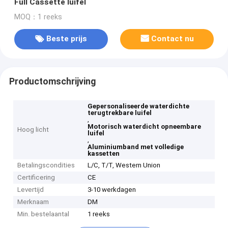
Full Cassette luifel
MOQ：1 reeks
Beste prijs
Contact nu
Productomschrijving
Gepersonaliseerde waterdichte
terugtrekbare luifel
,
Motorisch waterdicht opneembare
Hoog licht
luifel
,
Aluminiumband met volledige
kassetten
Betalingscondities
L/C, T/T, Western Union
Certificering
CE
Levertijd
3-10 werkdagen
Merknaam
DM
Min. bestelaantal
1 reeks