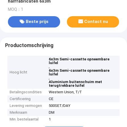
halffabricaten 6x3m
MOQ：1
Beste prijs
Contact nu
Productomschrijving
6x3m Semi-cassette opneembare
luifel
,
6x3m Semi-cassette opneembare
Hoog licht
luifel
,
Aluminium buitenschuim met
terugtrekbare luifel
Betalingscondities
Western Union, T/T
Certificering
CE
Levering vermogen
500SET/DAY
Merknaam
DM
Min. bestelaantal
1