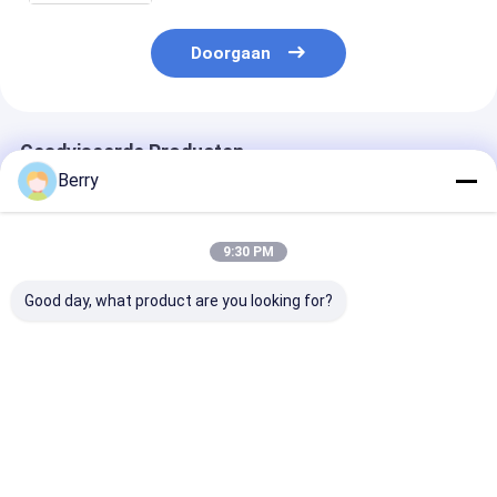
Doorgaan
Geadviseerde Producten
Berry
9:30 PM
Good day, what product are you looking for?
Aangepaste
Buitengemotoriseerde
Elektrische pe
Buitenzonwering
dakraam /
dakkapel Alum
Aluminium Luifel
zonnekamer
elektrisch PVC
Halve Cassette Luifel
daktrekbaar luifel
waterdicht
Intrekbare Arm
conservatorium
tuinpaviljoen
Beste prijs
Beste prijs
Beste pri
Luifel
luifel