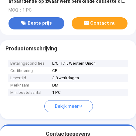
afbaardende op zwaar werk berekende cassette die
het elektrische afbaarden afbaarden
MOQ：1 PC
Beste prijs
Contact nu
Productomschrijving
Betalingscondities
L/C, T/T, Western Union
Certificering
CE
Levertijd
3-8 werkdagen
Merknaam
DM
Min. bestelaantal
1 PC
Bekijk meer
Contactgegevens