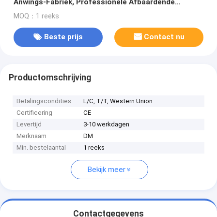
Anwings-Fabriek, Professionele Afbaardende
Leverancier
MOQ：1 reeks
Beste prijs
Contact nu
Productomschrijving
Betalingscondities
L/C, T/T, Western Union
Certificering
CE
Levertijd
3-10 werkdagen
Merknaam
DM
Min. bestelaantal
1 reeks
Bekijk meer
Contactgegevens