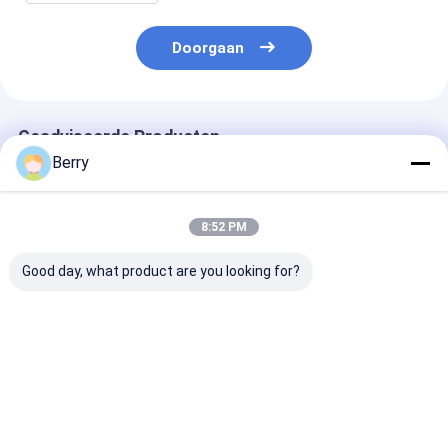
Doorgaan
Geadviseerde Producten
Berry
8:52 PM
Good day, what product are you looking for?
Aangepaste
Buitengemotoriseerde
Elektrische pe
Buitenzonwering
dakraam /
dakkapel Alum
Aluminium Luifel
zonnekamer
elektrisch PVC
Halve Cassette Luifel
daktrekbaar luifel
waterdicht
Intrekbare Arm
conservatorium
tuinpaviljoen
Beste prijs
Beste prijs
Beste pri
Luifel
luifel